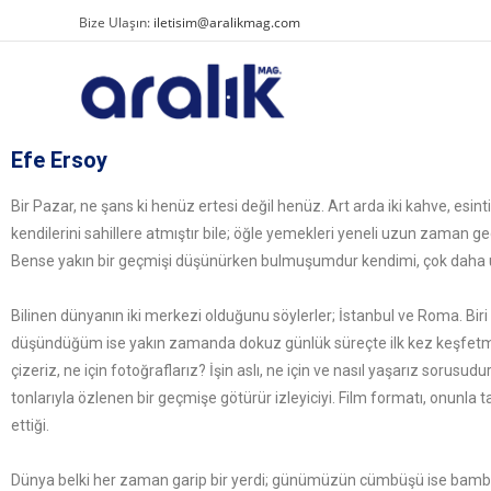
Bize Ulaşın:
iletisim@aralikmag.com
Efe Ersoy
Bir Pazar, ne şans ki henüz ertesi değil henüz. Art arda iki kahve, es
kendilerini sahillere atmıştır bile; öğle yemekleri yeneli uzun zaman ge
Bense yakın bir geçmişi düşünürken bulmuşumdur kendimi, çok daha 
Bilinen dünyanın iki merkezi olduğunu söylerler; İstanbul ve Roma. Biri
düşündüğüm ise yakın zamanda dokuz günlük süreçte ilk kez keşfetme 
çizeriz, ne için fotoğraflarız? İşin aslı, ne için ve nasıl yaşarız sorusu
tonlarıyla özlenen bir geçmişe götürür izleyiciyi. Film formatı, onun
ettiği.
Dünya belki her zaman garip bir yerdi; günümüzün cümbüşü ise bambaşk