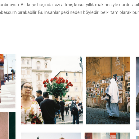
rdır oysa. Bir köşe başında sizi altmış küsür yıllık makinesiyle durdurabilir
essüm bırakabilir. Bu insanlar peki neden böyledir; belki tam olarak b