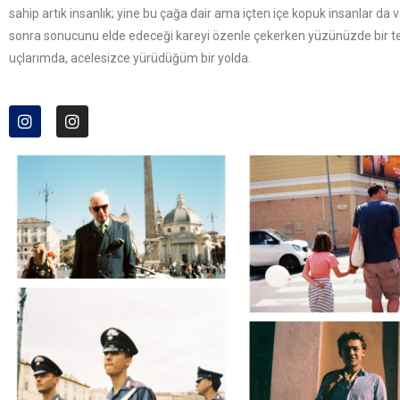
sahip artık insanlık; yine bu çağa dair ama içten içe kopuk insanlar da va
sonra sonucunu elde edeceği kareyi özenle çekerken yüzünüzde bir teb
uçlarımda, acelesizce yürüdüğüm bir yolda.