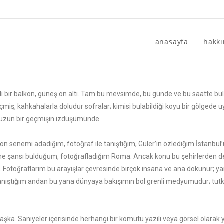
anasayfa
hakk
intili bir balkon, güneş on altı. Tam bu mevsimde, bu günde ve bu saatte 
çmiş, kahkahalarla doludur sofralar; kimisi bulabildiği koyu bir gölgede u
uzun bir geçmişin izdüşümünde.
 on senemi adadığım, fotoğraf ile tanıştığım, Güler’in özlediğim İstanbul
şansı bulduğum, fotoğrafladığım Roma. Ancak konu bu şehirlerden de ba
dur. Fotoğraflarım bu arayışlar çevresinde birçok insana ve ana dokunur; yan
la tanıştığım andan bu yana dünyaya bakışımın bol grenli medyumudur; t
a. Saniyeler içerisinde herhangi bir komutu yazılı veya görsel olarak 