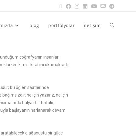
ımızda
blog
portfolyolar
iletişim
bulunduğum coğrafyanın insanları
yuklarken kimisi kitabını okumaktadır.
’udur; bu öğlen saatlerinde
ğımsızdır; ne için yazarız, ne için
sımalarda hülyalı bir hal alır;
utkuyla başlayanın harlanarak devam
yaratabilecek olağanüstü bir güce