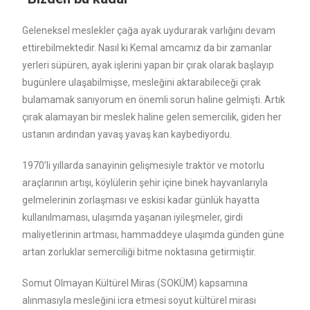
Geleneksel meslekler çağa ayak uydurarak varlığını devam
ettirebilmektedir. Nasıl ki Kemal amcamız da bir zamanlar
yerleri süpüren, ayak işlerini yapan bir çırak olarak başlayıp
bugünlere ulaşabilmişse, mesleğini aktarabileceği çırak
bulamamak sanıyorum en önemli sorun haline gelmişti. Artık
çırak alamayan bir meslek haline gelen semercilik, giden her
ustanın ardından yavaş yavaş kan kaybediyordu.
1970’li yıllarda sanayinin gelişmesiyle traktör ve motorlu
araçlarının artışı, köylülerin şehir içine binek hayvanlarıyla
gelmelerinin zorlaşması ve eskisi kadar günlük hayatta
kullanılmaması, ulaşımda yaşanan iyileşmeler, girdi
maliyetlerinin artması, hammaddeye ulaşımda günden güne
artan zorluklar semerciliği bitme noktasına getirmiştir.
Somut Olmayan Kültürel Miras (SOKÜM) kapsamına
alınmasıyla mesleğini icra etmesi soyut kültürel mirası