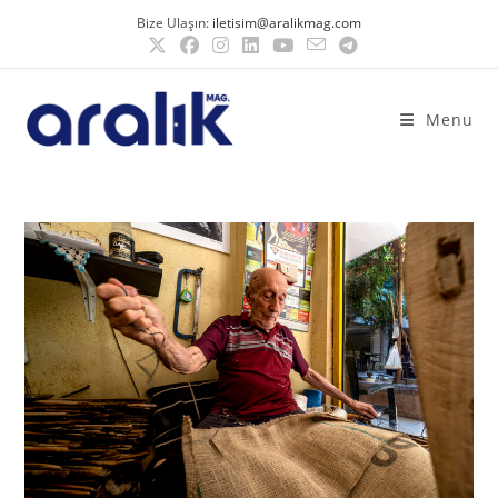
Bize Ulaşın:
iletisim@aralikmag.com
Menu