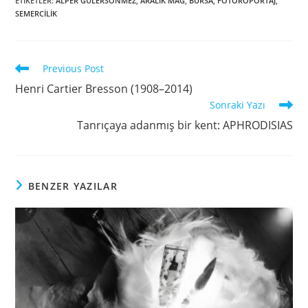
ETIKETLER
:
ALPER GÜLERSÖNMEZ
,
ARALIK MAG
,
BURSA
,
FOTORÖPORTAJ
,
SEMERCİLİK
Previous Post
Henri Cartier Bresson (1908–2014)
Sonraki Yazı
Tanrıçaya adanmış bir kent: APHRODISIAS
BENZER YAZILAR