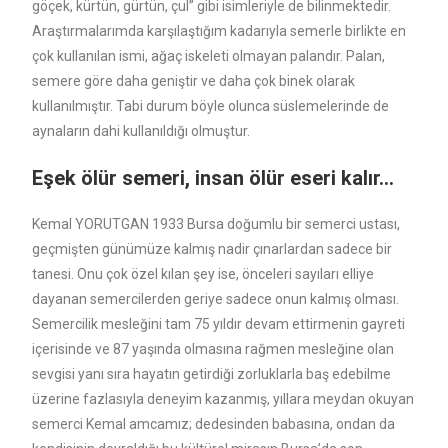
göçek, kürtün, gürtün, çul” gibi isimleriyle de bilinmektedir.
Araştırmalarımda karşılaştığım kadarıyla semerle birlikte en
çok kullanılan ismi, ağaç iskeleti olmayan palandır. Palan,
semere göre daha geniştir ve daha çok binek olarak
kullanılmıştır. Tabi durum böyle olunca süslemelerinde de
aynaların dahi kullanıldığı olmuştur.
Eşek ölür semeri, insan ölür eseri kalır…
Kemal YORUTGAN 1933 Bursa doğumlu bir semerci ustası,
geçmişten günümüze kalmış nadir çınarlardan sadece bir
tanesi. Onu çok özel kılan şey ise, önceleri sayıları elliye
dayanan semercilerden geriye sadece onun kalmış olması.
Semercilik mesleğini tam 75 yıldır devam ettirmenin gayreti
içerisinde ve 87 yaşında olmasına rağmen mesleğine olan
sevgisi yanı sıra hayatın getirdiği zorluklarla baş edebilme
üzerine fazlasıyla deneyim kazanmış, yıllara meydan okuyan
semerci Kemal amcamız; dedesinden babasına, ondan da