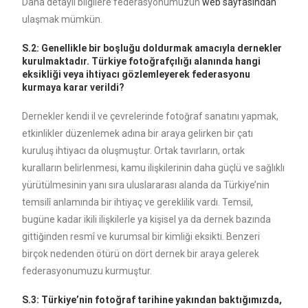
Daha detaylı bilgilere federasyonumuzun
web sayfasından
ulaşmak mümkün.
S.2: Genellikle bir boşluğu doldurmak amacıyla dernekler
kurulmaktadır. Türkiye fotoğrafçılığı alanında hangi
eksikliği veya ihtiyacı gözlemleyerek federasyonu
kurmaya karar verildi?
Dernekler kendi il ve çevrelerinde fotoğraf sanatını yapmak,
etkinlikler düzenlemek adına bir araya gelirken bir çatı
kuruluş ihtiyacı da oluşmuştur. Ortak tavırların, ortak
kuralların belirlenmesi, kamu ilişkilerinin daha güçlü ve sağlıklı
yürütülmesinin yanı sıra uluslararası alanda da Türkiye’nin
temsilî anlamında bir ihtiyaç ve gereklilik vardı. Temsil,
bugüne kadar ikili ilişkilerle ya kişisel ya da dernek bazında
gittiğinden resmî ve kurumsal bir kimliği eksikti. Benzeri
birçok nedenden ötürü on dört dernek bir araya gelerek
federasyonumuzu kurmuştur.
S.3: Türkiye’nin fotoğraf tarihine yakından baktığımızda,