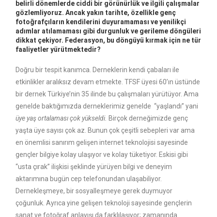
belirli dönemlerde ciddi bir görünürlük ve ilgili çalışmalar
gözlemliyoruz. Ancak yakın tarihte, özellikle genç
fotoğrafçıların kendilerini duyuramaması ve yenilikçi
adımlar atılamaması gibi durgunluk ve gerileme döngüleri
dikkat çekiyor. Federasyon, bu döngüyü kırmak için ne tür
faaliyetler yürütmektedir?
Doğru bir tespit kanımca. Derneklerin kendi çabaları ile
etkinlikler aralıksız devam etmekte. TFSF üyesi 60’ın üstünde
bir dernek Türkiye’nin 35 ilinde bu çalışmaları yürütüyor. Ama
genelde baktığımızda derneklerimiz genelde “yaşlandı” yani
üye yaş ortalaması çok yükseldi.
Birçok derneğimizde genç
yaşta üye sayısı çok az. Bunun çok çeşitli sebepleri var ama
en önemlisi sanırım gelişen internet teknolojisi sayesinde
gençler bilgiye kolay ulaşıyor ve kolay tüketiyor. Eskisi gibi
“usta çırak” ilişkisi şeklinde yürüyen bilgi ve deneyim
aktarımına bugün cep telefonundan ulaşabiliyor.
Dernekleşmeye, bir sosyalleşmeye gerek duymuyor
çoğunluk. Ayrıca yine gelişen teknoloji sayesinde gençlerin
sanat ve fotoğraf anlayışı da farklılaşıyor; zamanında