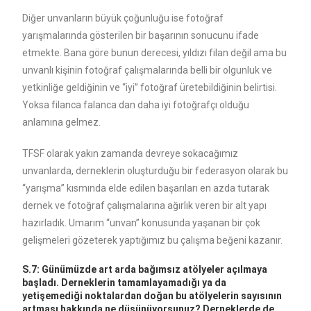
Diğer unvanların büyük çoğunluğu ise fotoğraf
yarışmalarında gösterilen bir başarının sonucunu ifade
etmekte. Bana göre bunun derecesi, yıldızı filan değil ama bu
unvanlı kişinin fotoğraf çalışmalarında belli bir olgunluk ve
yetkinliğe geldiğinin ve “iyi” fotoğraf üretebildiğinin belirtisi.
Yoksa filanca falanca dan daha iyi fotoğrafçı olduğu
anlamına gelmez.
TFSF olarak yakın zamanda devreye sokacağımız
unvanlarda, derneklerin oluşturduğu bir federasyon olarak bu
“yarışma” kısmında elde edilen başarıları en azda tutarak
dernek ve fotoğraf çalışmalarına ağırlık veren bir alt yapı
hazırladık. Umarım “unvan” konusunda yaşanan bir çok
gelişmeleri gözeterek yaptığımız bu çalışma beğeni kazanır.
S.7: Günümüzde art arda bağımsız atölyeler açılmaya
başladı. Derneklerin tamamlayamadığı ya da
yetişemediği noktalardan doğan bu atölyelerin sayısının
artması hakkında ne düşünüyorsunuz? Derneklerde de