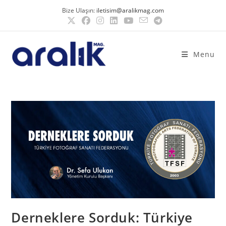
Bize Ulaşın:
iletisim@aralikmag.com
Menu
Derneklere Sorduk: Türkiye