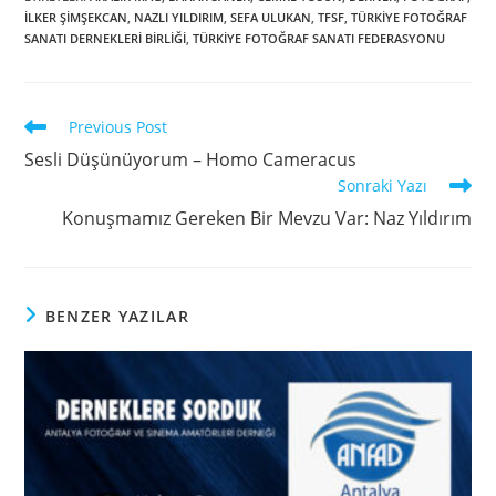
İLKER ŞİMŞEKCAN
,
NAZLI YILDIRIM
,
SEFA ULUKAN
,
TFSF
,
TÜRKIYE FOTOĞRAF
SANATI DERNEKLERI BIRLIĞI
,
TÜRKIYE FOTOĞRAF SANATI FEDERASYONU
Previous Post
Sesli Düşünüyorum – Homo Cameracus
Sonraki Yazı
Konuşmamız Gereken Bir Mevzu Var: Naz Yıldırım
BENZER YAZILAR