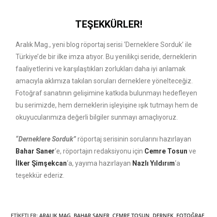
TEŞEKKÜRLER!
Aralık Mag., yeni blog röportaj serisi ‘Derneklere Sorduk’ ile
Türkiye’de bir ilke imza atıyor. Bu yenilikçi seride, derneklerin
faaliyetlerini ve karşılaştıkları zorlukları daha iyi anlamak
amacıyla aklımıza takılan soruları derneklere yönelteceğiz.
Fotoğraf sanatının gelişimine katkıda bulunmayı hedefleyen
bu serimizde, hem derneklerin işleyişine ışık tutmayı hem de
okuyucularımıza değerli bilgiler sunmayı amaçlıyoruz.
“Derneklere Sorduk”
röportaj serisinin sorularını hazırlayan
Bahar Saner
‘e, röportajın redaksiyonu için
Cemre Tosun
ve
İlker Şimşekcan
‘a, yayıma hazırlayan
Nazlı Yıldırım
‘a
teşekkür ederiz.
ETIKETLER
:
ARALIK MAG
,
BAHAR SANER
,
CEMRE TOSUN
,
DERNEK
,
FOTOĞRAF
,