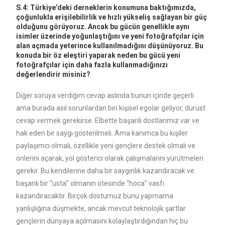
S.4: Türkiye’deki derneklerin konumuna baktığımızda,
çoğunlukla erişilebilirlik ve hızlı yükseliş sağlayan bir güç
olduğunu görüyoruz. Ancak bu gücün genellikle aynı
isimler üzerinde yoğunlaştığını ve yeni fotoğrafçılar için
alan açmada yeterince kullanılmadığını düşünüyoruz. Bu
konuda bir öz eleştiri yaparak neden bu gücü yeni
fotoğrafçılar için daha fazla kullanmadığınızı
değerlendirir misiniz?
Diğer soruya verdiğim cevap aslında bunun içinde geçerli
ama burada asıl sorunlardan biri kişisel egolar geliyor, dürüst
cevap vermek gerekirse. Elbette başarılı dostlarımız var ve
hak eden bir saygı gösterilmeli. Ama kanımca bu kişiler
paylaşımcı olmalı, özellikle yeni gençlere destek olmalı ve
önlerini açarak, yol gösterici olarak çalışmalarını yürütmeleri
gerekir. Bu kendilerine daha bir saygınlık kazandıracak ve
başarılı bir “usta” olmanın ötesinde “hoca” vasfı
kazandıracaktır. Birçok dostumuz bunu yapmama
yanlışlığına düşmekte, ancak mevcut teknolojik şartlar
gençlerin dünyaya açılmasını kolaylaştırdığından hiç bu