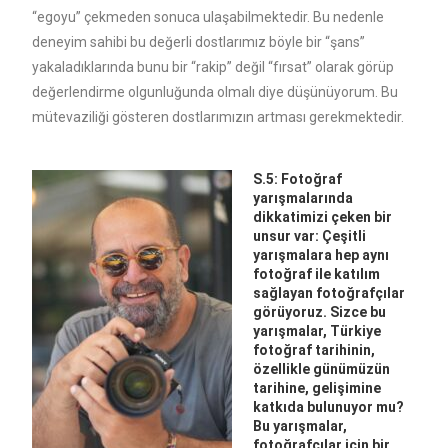
“egoyu” çekmeden sonuca ulaşabilmektedir. Bu nedenle
deneyim sahibi bu değerli dostlarımız böyle bir “şans”
yakaladıklarında bunu bir “rakip” değil “fırsat” olarak görüp
değerlendirme olgunluğunda olmalı diye düşünüyorum. Bu
mütevaziliği gösteren dostlarımızın artması gerekmektedir.
S.5: Fotoğraf
yarışmalarında
dikkatimizi çeken bir
unsur var: Çeşitli
yarışmalara hep aynı
fotoğraf ile katılım
sağlayan fotoğrafçılar
görüyoruz. Sizce bu
yarışmalar, Türkiye
fotoğraf tarihinin,
özellikle günümüzün
tarihine, gelişimine
katkıda bulunuyor mu?
Bu yarışmalar,
fotoğrafçılar için bir