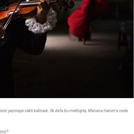
ini yazmaya vakti kalmadı. İlk defa bu mektupta, Mariana Hanım’a veda
iniz?