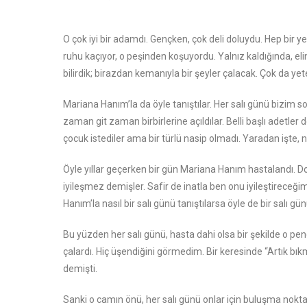
O çok iyi bir adamdı. Gençken, çok deli doluydu. Hep bir ye
ruhu kaçıyor, o peşinden koşuyordu. Yalnız kaldığında, eli
bilirdik; birazdan kemanıyla bir şeyler çalacak. Çok da ye
Mariana Hanım’la da öyle tanıştılar. Her salı günü bizim so
zaman git zaman birbirlerine açıldılar. Belli başlı adetler
çocuk istediler ama bir türlü nasip olmadı. Yaradan işte, n
Öyle yıllar geçerken bir gün Mariana Hanım hastalandı. Dok
iyileşmez demişler. Safir de inatla ben onu iyileştireceğ
Hanım’la nasıl bir salı günü tanıştılarsa öyle de bir salı günü
Bu yüzden her salı günü, hasta dahi olsa bir şekilde o pen
çalardı. Hiç üşendiğini görmedim. Bir keresinde “Artık bı
demişti.
Sanki o camın önü, her salı günü onlar için buluşma noktas