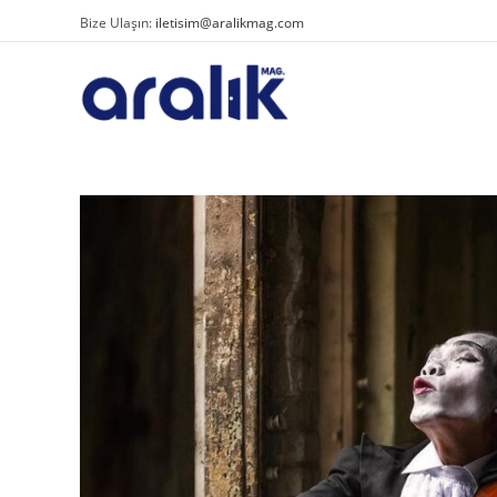
Bize Ulaşın:
iletisim@aralikmag.com