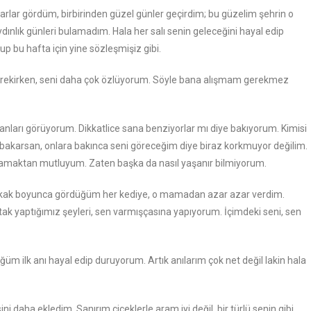
aharlar gördüm, birbirinden güzel günler geçirdim; bu güzelim şehrin o
ydınlık günleri bulamadım. Hala her salı senin geleceğini hayal edip
 bu hafta için yine sözleşmişiz gibi.
gerekirken, seni daha çok özlüyorum. Söyle bana alışmam gerekmez
anları görüyorum. Dikkatlice sana benziyorlar mı diye bakıyorum. Kimisi
na bakarsan, onlara bakınca seni göreceğim diye biraz korkmuyor değilim.
aşamaktan mutluyum. Zaten başka da nasıl yaşanır bilmiyorum.
okak boyunca gördüğüm her kediye, o mamadan azar azar verdim.
k yaptığımız şeyleri, sen varmışçasına yapıyorum. İçimdeki seni, sen
 ilk anı hayal edip duruyorum. Artık anılarım çok net değil lakin hala
i daha ekledim. Sanırım çiçeklerle aram iyi değil, bir türlü senin gibi