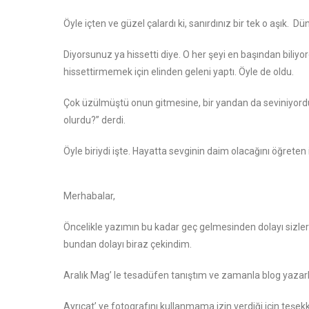
Öyle içten ve güzel çalardı ki, sanırdınız bir tek o aşık. Dü
Diyorsunuz ya hissetti diye. O her şeyi en başından bili
hissettirmemek için elinden geleni yaptı. Öyle de oldu.
Çok üzülmüştü onun gitmesine, bir yandan da seviniyor
olurdu?” derdi.
Öyle biriydi işte. Hayatta sevginin daim olacağını öğreten i
Merhabalar,
Öncelikle yazımın bu kadar geç gelmesinden dolayı sizler
bundan dolayı biraz çekindim.
Aralık Mag’ le tesadüfen tanıştım ve zamanla blog yazarla
Ayrıcat’ ye fotografını kullanmama izin verdiği için teşek