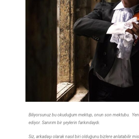
Biliyorsunuz bu okuduğum mektup, onun son mektubu. Yenis
ediyor. Sanırım bir şeylerin farkındaydı.
Siz, arkadaşı olarak nasıl biri olduğunu bizlere anlatabilir mis