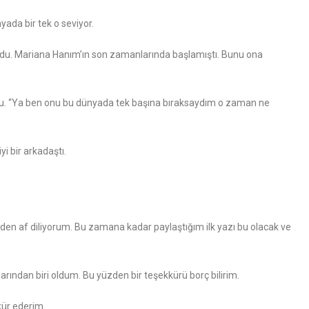
nyada bir tek o seviyor.
yordu. Mariana Hanım’ın son zamanlarında başlamıştı. Bunu ona
du. “Ya ben onu bu dünyada tek başına bıraksaydım o zaman ne
yi bir arkadaştı.
den af diliyorum. Bu zamana kadar paylaştığım ilk yazı bu olacak ve
rından biri oldum. Bu yüzden bir teşekkürü borç bilirim.
kür ederim.