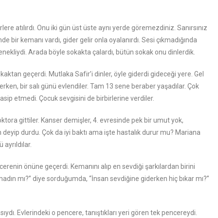
rlere atılırdı. Onu iki gün üst üste aynı yerde göremezdiniz. Sanırsınız
nde bir kemanı vardı, gider gelir onla oyalanırdı. Sesi çıkmadığında
tenekliydi. Arada böyle sokakta çalardı, bütün sokak onu dinlerdik.
kaktan geçerdi. Mutlaka Safir’i dinler, öyle giderdi gideceği yere. Gel
 derken, bir salı günü evlendiler. Tam 13 sene beraber yaşadılar. Çok
asip etmedi. Çocuk sevgisini de birbirlerine verdiler.
tora gittiler. Kanser demişler, 4. evresinde pek bir umut yok,
im deyip durdu. Çok da iyi baktı ama işte hastalık durur mu? Mariana
 ayrıldılar.
cerenin önüne geçerdi. Kemanını alıp en sevdiği şarkılardan birini
kmadın mı?” diye sorduğumda, “İnsan sevdiğine giderken hiç bıkar mı?”
ıydı. Evlerindeki o pencere, tanıştıkları yeri gören tek pencereydi.