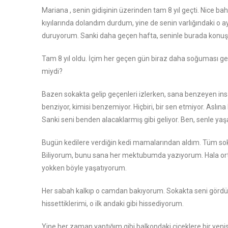
Mariana , senin gidişinin üzerinden tam 8 yıl geçti. Nice b
kıyılarında dolandım durdum, yine de senin varlığındaki o a
duruyorum. Sanki daha geçen hafta, seninle burada konuşup
Tam 8 yıl oldu. İçim her geçen gün biraz daha soğuması 
miydi?
Bazen sokakta gelip geçenleri izlerken, sana benzeyen ins
benziyor, kimisi benzemiyor. Hiçbiri, bir sen etmiyor. Aslı
Sanki seni benden alacaklarmış gibi geliyor. Ben, senle y
Bugün kedilere verdiğin kedi mamalarından aldım. Tüm s
Biliyorum, bunu sana her mektubumda yazıyorum. Hala orta
yokken böyle yaşatıyorum.
Her sabah kalkıp o camdan bakıyorum. Sokakta seni gördüğüm
hissettiklerimi, o ilk andaki gibi hissediyorum.
Yine her zaman yaptığım gibi balkondaki çiçeklere bir yenisin