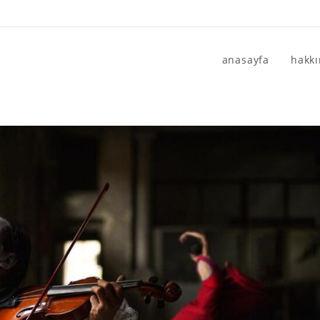
anasayfa
hakk