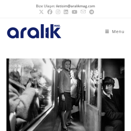
Bize Ulaşın:
iletisim@aralikmag.com
Menu