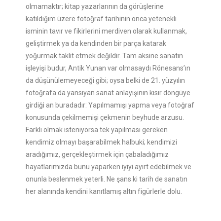
olmamaktır; kitap yazarlarının da görüşlerine
katıldığım üzere fotoğraf tarihinin onca yetenekli
isminin tavır ve fikirlerini merdiven olarak kullanmak,
geliştirmek ya da kendinden bir parça katarak
yoğurmak taklit etmek değildir. Tam aksine sanatın
işleyişi budur, Antik Yunan var olmasaydı Rönesans’ın
da düşünülemeyeceği gibi; oysa belki de 21. yüzyılın
fotoğrafa da yansıyan sanat anlayışının kısır döngüye
girdiği an buradadır: Yapılmamışı yapma veya fotoğraf
konusunda çekilmemişi çekmenin beyhude arzusu.
Farklı olmak isteniyorsa tek yapılması gereken
kendimiz olmayı başarabilmek halbuki; kendimizi
aradığımız, gerçekleştirmek için çabaladığımız
hayatlarımızda bunu yaparken iyiyi ayırt edebilmek ve
onunla beslenmek yeterli. Ne şans ki tarih de sanatın
her alanında kendini kanıtlamış altın figürlerle dolu.