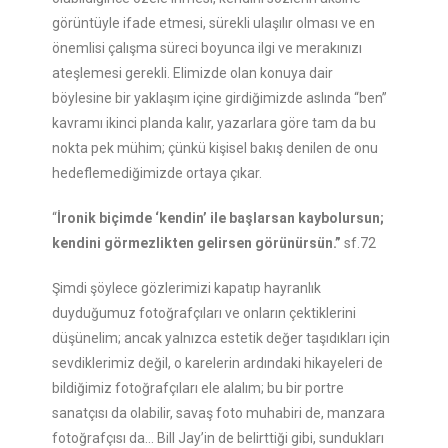
görüntüyle ifade etmesi, sürekli ulaşılır olması ve en
önemlisi çalışma süreci boyunca ilgi ve merakınızı
ateşlemesi gerekli. Elimizde olan konuya dair
böylesine bir yaklaşım içine girdiğimizde aslında “ben”
kavramı ikinci planda kalır, yazarlara göre tam da bu
nokta pek mühim; çünkü kişisel bakış denilen de onu
hedeflemediğimizde ortaya çıkar.
“
İronik biçimde ‘kendin’ ile başlarsan kaybolursun;
kendini görmezlikten gelirsen görünürsün.”
sf.72
Şimdi şöylece gözlerimizi kapatıp hayranlık
duyduğumuz fotoğrafçıları ve onların çektiklerini
düşünelim; ancak yalnızca estetik değer taşıdıkları için
sevdiklerimiz değil, o karelerin ardındaki hikayeleri de
bildiğimiz fotoğrafçıları ele alalım; bu bir portre
sanatçısı da olabilir, savaş foto muhabiri de, manzara
fotoğrafçısı da… Bill Jay’in de belirttiği gibi, sundukları