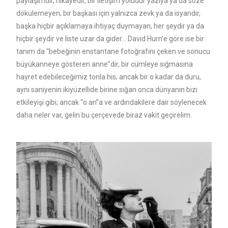
paylaşımdır, hikayedir, bir iletişim yoludur yazıya ya da söze
dökülemeyen; bir başkası için yalnızca zevk ya da isyandır,
başka hiçbir açıklamaya ihtiyaç duymayan, her şeydir ya da
hiçbir şeydir ve liste uzar da gider… David Hurn’e göre ise bir
tanım da “bebeğinin enstantane fotoğrafını çeken ve sonucu
büyükanneye gösteren anne”dir, bir cümleye sığmasına
hayret edebileceğimiz tonla his; ancak bir o kadar da duru,
aynı saniyenin ikiyüzellide birine sığan onca dünyanın bizi
etkileyişi gibi; ancak “o an”a ve ardındakilere dair söylenecek
daha neler var, gelin bu çerçevede biraz vakit geçirelim.