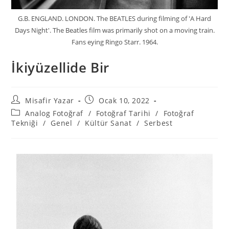
G.B. ENGLAND. LONDON. The BEATLES during filming of 'A Hard
Days Night'. The Beatles film was primarily shot on a moving train.
Fans eying Ringo Starr. 1964.
İkiyüzellide Bir
Misafir Yazar
Ocak 10, 2022
Analog Fotoğraf
/
Fotoğraf Tarihi
/
Fotoğraf
Tekniği
/
Genel
/
Kültür Sanat
/
Serbest