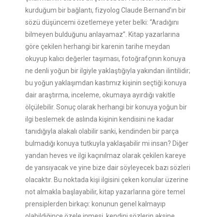
kurduğum bir bağlantı, fizyolog Claude Bernand’ın bir
sözü düşüncemi özetlemeye yeter belki: “Aradığını
bilmeyen bulduğunu anlayamaz”. Kitap yazarlarına
göre çekilen herhangi bir karenin tarihe meydan
okuyup kalıcı değerler taşıması, fotoğrafçının konuya
ne denli yoğun bir ilgiyle yaklaştığıyla yakından ilintilidir;
bu yoğun yaklaşımdan kastımız kişinin seçtiği konuya
dair araştırma, inceleme, okumaya ayırdığı vakitle
ölçülebilir. Sonuç olarak herhangi bir konuya yoğun bir
ilgi beslemek de aslında kişinin kendisini ne kadar
tanıdığıyla alakalı olabilir sanki, kendinden bir parça
bulmadığı konuya tutkuyla yaklaşabilir mi insan? Diğer
yandan heves ve ilgi kaçınılmaz olarak çekilen kareye
de yansıyacak ve yine bize dair söyleyecek bazı sözleri
olacaktır. Bu noktada kişi ilgisini çeken konular üzerine
not almakla başlayabilir, kitap yazarlarına göre temel
prensiplerden birkaçı: konunun genel kalmayıp
olabildiğince özele inmesi, kendini sözlerin aksine