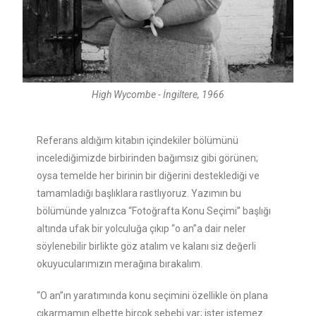
High Wycombe - İngiltere, 1966
Referans aldığım kitabın içindekiler bölümünü
incelediğimizde birbirinden bağımsız gibi görünen;
oysa temelde her birinin bir diğerini desteklediği ve
tamamladığı başlıklara rastlıyoruz. Yazımın bu
bölümünde yalnızca “Fotoğrafta Konu Seçimi” başlığı
altında ufak bir yolculuğa çıkıp “o an”a dair neler
söylenebilir birlikte göz atalım ve kalanı siz değerli
okuyucularımızın merağına bırakalım.
“O an”ın yaratımında konu seçimini özellikle ön plana
çıkarmamın elbette birçok sebebi var; ister istemez