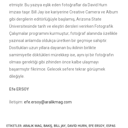
etmiştir. Bu yazıya eşlik eden fotoğraflar da David Hurn
imzası taşır. Bill Jay ise kariyerine Creative Camera ve Album
gibi dergilerin editörlüğüyle başlamış, Arizona State
Üniversitesinde tarih ve eleştiri dersleri verirken Fotografik
Çalışmalar programını kurmuştur; fotoğraf alanında özellikle
yazınsal anlamda oldukça üretken bir geçmişe sahiptir.
Dostlukları uzun yıllara dayanan bu ikilinin birlikte
samimiyetle döktükleri mürekkep ise, aynı iyi bir fotoğrafın
olması gerektiği gibi zihinden önce kalbe ulaşmayı
başarmıştır fikrimce. Gelecek sefere tekrar görüşmek
dileğiyle.
Efe ERSOY
İletişim:
efe.ersoy@aralikmag.com
ETIKETLER
:
ARALIK MAG
,
BAKIŞ
,
BİLL JAY
,
DAVİD HURN
,
EFE ERSOY
,
ESPAS