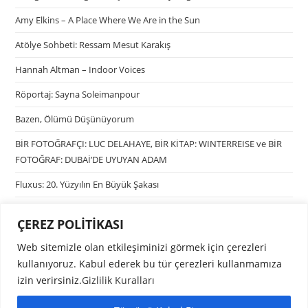
Amy Elkins – A Place Where We Are in the Sun
Atölye Sohbeti: Ressam Mesut Karakış
Hannah Altman – Indoor Voices
Röportaj: Sayna Soleimanpour
Bazen, Ölümü Düşünüyorum
BİR FOTOĞRAFÇI: LUC DELAHAYE, BİR KİTAP: WINTERREISE ve BİR
FOTOĞRAF: DUBAİ’DE UYUYAN ADAM
Fluxus: 20. Yüzyılın En Büyük Şakası
ÇEREZ POLİTİKASI
Kategoriler
Web sitemizle olan etkileşiminizi görmek için çerezleri
Kültür Sanat
kullanıyoruz. Kabul ederek bu tür çerezleri kullanmamıza
izin verirsiniz.
Gizlilik Kuralları