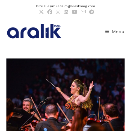
Bize Ulaşın:
iletisim@aralikmag.com
Menu