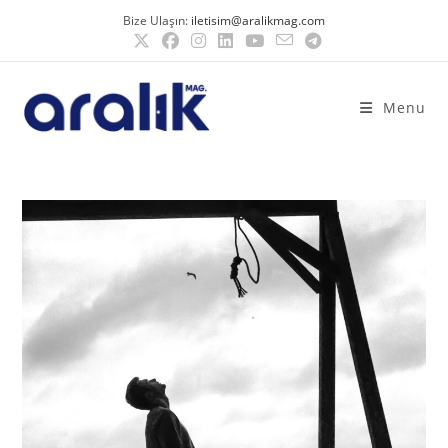
Bize Ulaşın:
iletisim@aralikmag.com
Menu