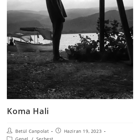
Koma Hali
Betül Canpolat
Haziran 19, 2023
Genel
/
Serbest