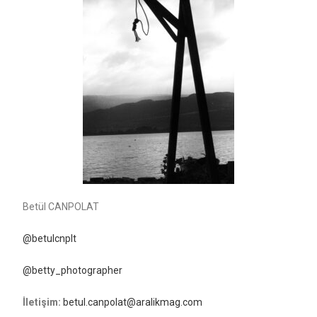
Betül CANPOLAT
@betulcnplt
@betty_photographer
İletişim:
betul.canpolat@aralikmag.com