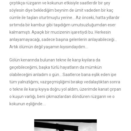
çırptıkça rüzgarın ve kokunun etkisiyle saatlerdir bir şey
söylesin diye beklediğim beynim de ümit vadeden bir kaç
cümle ile taşları oturtmuştu yerine… Az önceki, hatta yıllardır
sırtımda bir kambur gibi taşıdığım umutsuzluğumdan eser
kalmamıştı. Apaçık bir mucizenin işaretiydi bu. Herkesin
anlayamayacağı, sadece başına gelenlerin anlayabileceği…
Artık ölümün değil yaşamın kıyısındaydım…
Gölün kenarında bulunan tekne ile karşı kıyılara da
geçebileceğimi, başka türlü hayatların da mümkün
olabileceğini anladım o gün… Saatlerce bana eşlik eden ipe
tüm yalnızlığımı, vazgeçmişliğimi bırakıp vedalaştıktan sonra
o tekne ile karşı kıyıya doğru yol aldım, üzerimde kanat çırpan
o kuşun varlığı, beni çıkmazlardan döndüren rüzgarın ve o
kokunun eşliğinde….