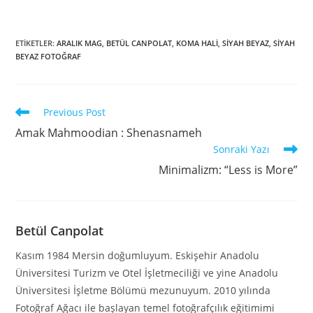
ETIKETLER
:
ARALIK MAG
,
BETÜL CANPOLAT
,
KOMA HALİ
,
SİYAH BEYAZ
,
SİYAH
BEYAZ FOTOĞRAF
Previous Post
Amak Mahmoodian : Shenasnameh
Sonraki Yazı
Minimalizm: “Less is More”
Betül Canpolat
Kasım 1984 Mersin doğumluyum. Eskişehir Anadolu
Üniversitesi Turizm ve Otel İşletmeciliği ve yine Anadolu
Üniversitesi İşletme Bölümü mezunuyum. 2010 yılında
Fotoğraf Ağacı ile başlayan temel fotoğrafçılık eğitimimi