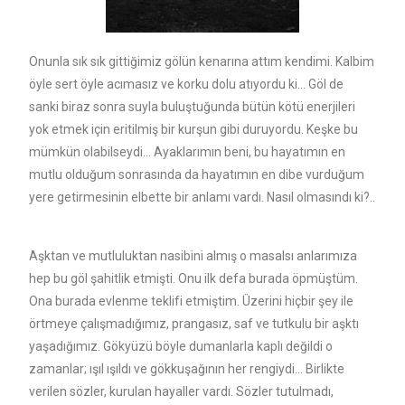
Onunla sık sık gittiğimiz gölün kenarına attım kendimi. Kalbim
öyle sert öyle acımasız ve korku dolu atıyordu ki… Göl de
sanki biraz sonra suyla buluştuğunda bütün kötü enerjileri
yok etmek için eritilmiş bir kurşun gibi duruyordu. Keşke bu
mümkün olabilseydi… Ayaklarımın beni, bu hayatımın en
mutlu olduğum sonrasında da hayatımın en dibe vurduğum
yere getirmesinin elbette bir anlamı vardı. Nasıl olmasındı ki?..
Aşktan ve mutluluktan nasibini almış o masalsı anlarımıza
hep bu göl şahitlik etmişti. Onu ilk defa burada öpmüştüm.
Ona burada evlenme teklifi etmiştim. Üzerini hiçbir şey ile
örtmeye çalışmadığımız, prangasız, saf ve tutkulu bir aşktı
yaşadığımız. Gökyüzü böyle dumanlarla kaplı değildi o
zamanlar; ışıl ışıldı ve gökkuşağının her rengiydi… Birlikte
verilen sözler, kurulan hayaller vardı. Sözler tutulmadı,