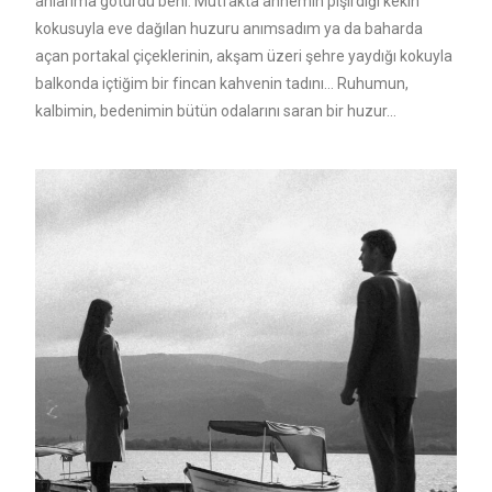
anlarıma götürdü beni. Mutfakta annemin pişirdiği kekin
kokusuyla eve dağılan huzuru anımsadım ya da baharda
açan portakal çiçeklerinin, akşam üzeri şehre yaydığı kokuyla
balkonda içtiğim bir fincan kahvenin tadını… Ruhumun,
kalbimin, bedenimin bütün odalarını saran bir huzur…