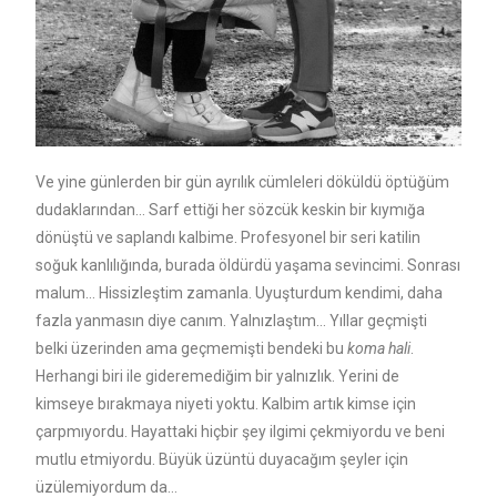
Ve yine günlerden bir gün ayrılık cümleleri döküldü öptüğüm
dudaklarından… Sarf ettiği her sözcük keskin bir kıymığa
dönüştü ve saplandı kalbime. Profesyonel bir seri katilin
soğuk kanlılığında, burada öldürdü yaşama sevincimi. Sonrası
malum… Hissizleştim zamanla. Uyuşturdum kendimi, daha
fazla yanmasın diye canım. Yalnızlaştım… Yıllar geçmişti
belki üzerinden ama geçmemişti bendeki bu
koma hali
.
Herhangi biri ile gideremediğim bir yalnızlık. Yerini de
kimseye bırakmaya niyeti yoktu. Kalbim artık kimse için
çarpmıyordu. Hayattaki hiçbir şey ilgimi çekmiyordu ve beni
mutlu etmiyordu. Büyük üzüntü duyacağım şeyler için
üzülemiyordum da…