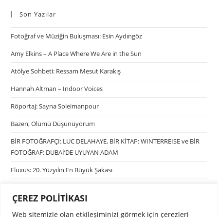
Son Yazılar
Fotoğraf ve Müziğin Buluşması: Esin Aydıngöz
Amy Elkins – A Place Where We Are in the Sun
Atölye Sohbeti: Ressam Mesut Karakış
Hannah Altman – Indoor Voices
Röportaj: Sayna Soleimanpour
Bazen, Ölümü Düşünüyorum
BİR FOTOĞRAFÇI: LUC DELAHAYE, BİR KİTAP: WINTERREISE ve BİR
FOTOĞRAF: DUBAİ’DE UYUYAN ADAM
Fluxus: 20. Yüzyılın En Büyük Şakası
ÇEREZ POLİTİKASI
Kategoriler
Web sitemizle olan etkileşiminizi görmek için çerezleri