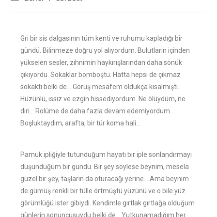
Gri bir sis dalgasının tüm kenti ve ruhumu kapladığı bir
gündü. Bilinmeze doğru yol alıyordum. Bulutların içinden
yükselen sesler, zihnimin haykırışlarından daha sönük
çıkıyordu. Sokaklar bomboştu. Hatta hepsi de çıkmaz
sokaktı belki de… Görüş mesafem oldukça kısalmıştı.
Hüzünlü, ıssız ve ezgin hissediyordum. Ne ölüydüm, ne
diri… Rolüme de daha fazla devam edemiyordum.
Boşluktaydım, arafta, bir tür koma hali…
Pamuk ipliğiyle tutunduğum hayatı bir iple sonlandırmayı
düşündüğüm bir gündü. Bir şey söylese beynim, mesela
güzel bir şey, taşların da oturacağı yerine… Ama beynim
de gümüş renkli bir tülle örtmüştü yüzünü ve o bile yüz
görümlüğü ister gibiydi. Kendimle gırtlak gırtlağa olduğum
günlerin sonuncusuydu belki de… Yutkunamadığım her