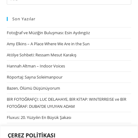
Son Yazılar
Fotoğraf ve Müziğin Buluşması: Esin Aydıngöz
Amy Elkins – A Place Where We Are in the Sun
Atölye Sohbeti: Ressam Mesut Karakış
Hannah Altman – Indoor Voices
Röportaj: Sayna Soleimanpour
Bazen, Ölümü Düşünüyorum
BİR FOTOĞRAFÇI: LUC DELAHAYE, BİR KİTAP: WINTERREISE ve BİR
FOTOĞRAF: DUBAİ’DE UYUYAN ADAM
Fluxus: 20. Yüzyılın En Büyük Şakası
ÇEREZ POLİTİKASI
Kategoriler