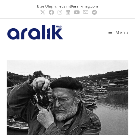
Bize Ulaşın:
iletisim@aralikmag.com
Menu