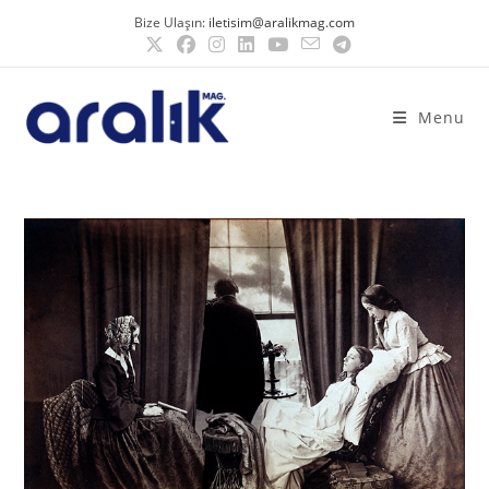
Bize Ulaşın:
iletisim@aralikmag.com
Menu