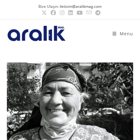
Bize Ulaşın:
iletisim@aralikmag.com
Menu