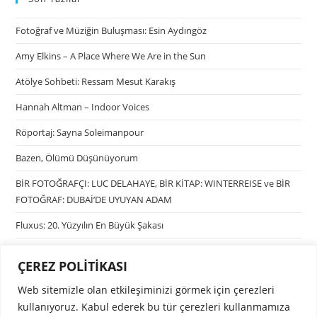
Fotoğraf ve Müziğin Buluşması: Esin Aydıngöz
Amy Elkins – A Place Where We Are in the Sun
Atölye Sohbeti: Ressam Mesut Karakış
Hannah Altman – Indoor Voices
Röportaj: Sayna Soleimanpour
Bazen, Ölümü Düşünüyorum
BİR FOTOĞRAFÇI: LUC DELAHAYE, BİR KİTAP: WINTERREISE ve BİR
FOTOĞRAF: DUBAİ’DE UYUYAN ADAM
Fluxus: 20. Yüzyılın En Büyük Şakası
ÇEREZ POLİTİKASI
Kategoriler
Web sitemizle olan etkileşiminizi görmek için çerezleri
Kategori seçin
kullanıyoruz. Kabul ederek bu tür çerezleri kullanmamıza