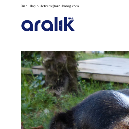
Bize Ulaşın:
iletisim@aralikmag.com