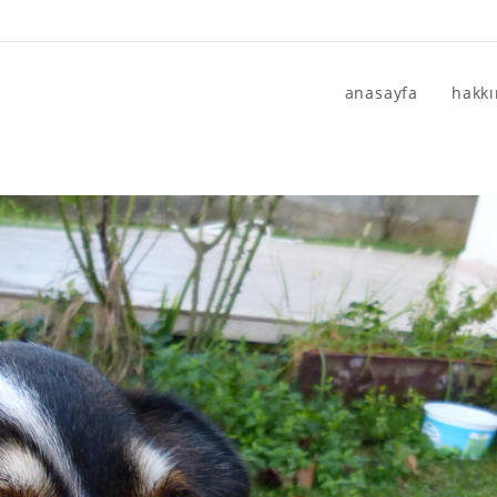
anasayfa
hakk