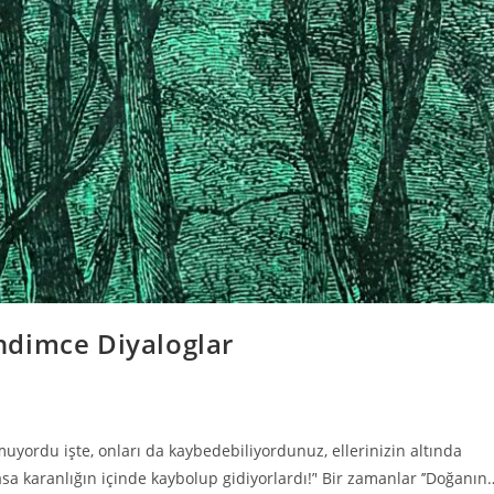
ndimce Diyaloglar
uyordu işte, onları da kaybedebiliyordunuz, ellerinizin altında
vasa karanlığın içinde kaybolup gidiyorlardı!’' Bir zamanlar ’’Doğanın