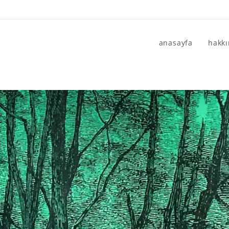
anasayfa
hakk