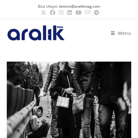
Bize Ulaşın:
iletisim@aralikmag.com
Menu