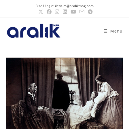
Bize Ulaşın:
iletisim@aralikmag.com
Menu