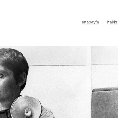
anasayfa
hakk