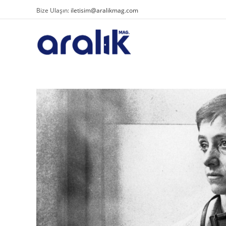
Bize Ulaşın:
iletisim@aralikmag.com