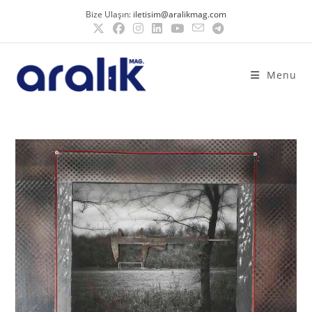
Bize Ulaşın:
iletisim@aralikmag.com
Menu