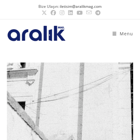
Bize Ulaşın:
iletisim@aralikmag.com
Menu