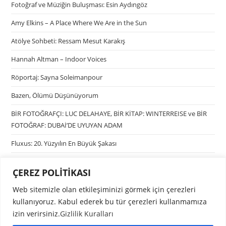
Fotoğraf ve Müziğin Buluşması: Esin Aydıngöz
Amy Elkins – A Place Where We Are in the Sun
Atölye Sohbeti: Ressam Mesut Karakış
Hannah Altman – Indoor Voices
Röportaj: Sayna Soleimanpour
Bazen, Ölümü Düşünüyorum
BİR FOTOĞRAFÇI: LUC DELAHAYE, BİR KİTAP: WINTERREISE ve BİR
FOTOĞRAF: DUBAİ’DE UYUYAN ADAM
Fluxus: 20. Yüzyılın En Büyük Şakası
ÇEREZ POLİTİKASI
Kategoriler
Web sitemizle olan etkileşiminizi görmek için çerezleri
Kategori seçin
kullanıyoruz. Kabul ederek bu tür çerezleri kullanmamıza
izin verirsiniz.
Gizlilik Kuralları