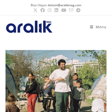
Bize Ulaşın:
iletisim@aralikmag.com
Menu