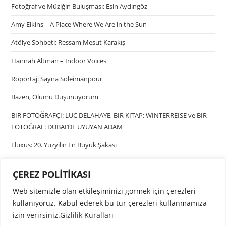
Fotoğraf ve Müziğin Buluşması: Esin Aydıngöz
Amy Elkins – A Place Where We Are in the Sun
Atölye Sohbeti: Ressam Mesut Karakış
Hannah Altman – Indoor Voices
Röportaj: Sayna Soleimanpour
Bazen, Ölümü Düşünüyorum
BİR FOTOĞRAFÇI: LUC DELAHAYE, BİR KİTAP: WINTERREISE ve BİR
FOTOĞRAF: DUBAİ’DE UYUYAN ADAM
Fluxus: 20. Yüzyılın En Büyük Şakası
ÇEREZ POLİTİKASI
Kategoriler
Web sitemizle olan etkileşiminizi görmek için çerezleri
Kategori seçin
kullanıyoruz. Kabul ederek bu tür çerezleri kullanmamıza
izin verirsiniz.
Gizlilik Kuralları