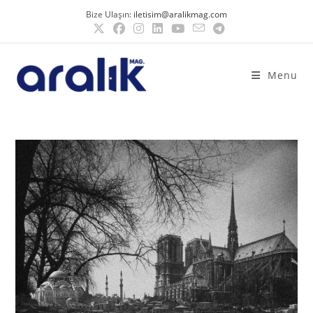
Bize Ulaşın:
iletisim@aralikmag.com
Menu