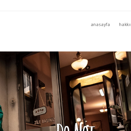
anasayfa
hakk