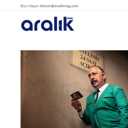
Bize Ulaşın:
iletisim@aralikmag.com