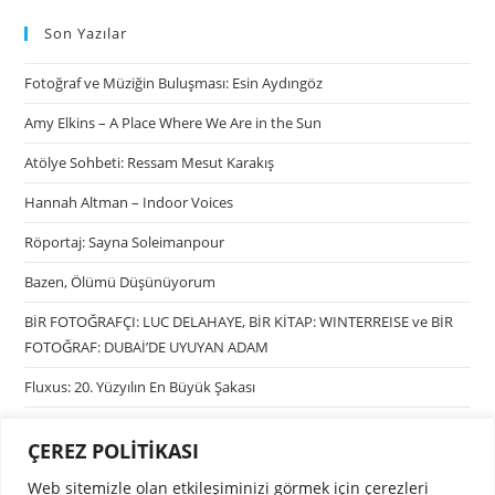
Son Yazılar
Fotoğraf ve Müziğin Buluşması: Esin Aydıngöz
Amy Elkins – A Place Where We Are in the Sun
Atölye Sohbeti: Ressam Mesut Karakış
Hannah Altman – Indoor Voices
Röportaj: Sayna Soleimanpour
Bazen, Ölümü Düşünüyorum
BİR FOTOĞRAFÇI: LUC DELAHAYE, BİR KİTAP: WINTERREISE ve BİR
FOTOĞRAF: DUBAİ’DE UYUYAN ADAM
Fluxus: 20. Yüzyılın En Büyük Şakası
ÇEREZ POLİTİKASI
Kategoriler
Web sitemizle olan etkileşiminizi görmek için çerezleri