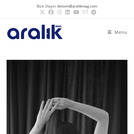
Bize Ulaşın:
iletisim@aralikmag.com
Menu