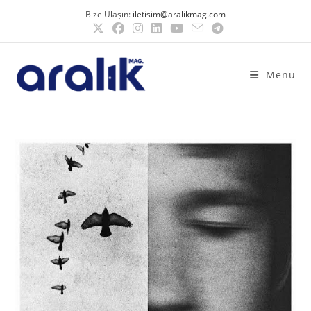
Bize Ulaşın:
iletisim@aralikmag.com
Menu