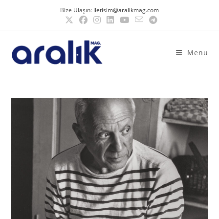
Bize Ulaşın:
iletisim@aralikmag.com
Menu