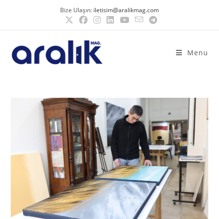
Bize Ulaşın:
iletisim@aralikmag.com
Menu