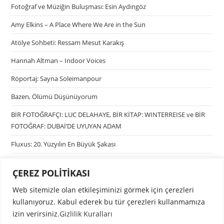
Fotoğraf ve Müziğin Buluşması: Esin Aydıngöz
Amy Elkins – A Place Where We Are in the Sun
Atölye Sohbeti: Ressam Mesut Karakış
Hannah Altman – Indoor Voices
Röportaj: Sayna Soleimanpour
Bazen, Ölümü Düşünüyorum
BİR FOTOĞRAFÇI: LUC DELAHAYE, BİR KİTAP: WINTERREISE ve BİR
FOTOĞRAF: DUBAİ’DE UYUYAN ADAM
Fluxus: 20. Yüzyılın En Büyük Şakası
ÇEREZ POLİTİKASI
Kategoriler
Web sitemizle olan etkileşiminizi görmek için çerezleri
Kategori seçin
kullanıyoruz. Kabul ederek bu tür çerezleri kullanmamıza
izin verirsiniz.
Gizlilik Kuralları