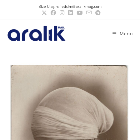
Bize Ulaşın:
iletisim@aralikmag.com
Menu