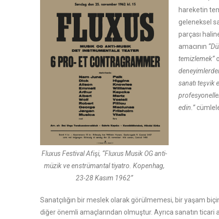
hareketin tem
geleneksel san
parçası hali
amacının
“Dü
temizlemek”
o
deneyimlerden
sanatı teşvik 
profesyoneller
edin.”
cümlele
Fluxus Festival Afişi, “Fluxus Musik OG anti-
müzik ve enstrümantal tiyatro. Kopenhag,
23-28 Kasım 1962”
Sanatçılığın bir meslek olarak görülmemesi, bir yaşam bi
diğer önemli amaçlarından olmuştur. Ayrıca sanatın ticari