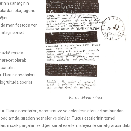
erinin sanatçının
etalardan oluştuğunu
ağını
da manifestoda yer
nat için sanat
baktığımızda
 hareket olarak
, sanatın
. Fluxus sanatçıları,
doğrultuda eserler
Fluxus Manifestosu
r. Fluxus sanatçıları, sanatı müze ve galerilerin steril ortamlarından
bağlamda, sıradan nesneler ve olaylar, Fluxus eserlerinin temel
rı, müzik parçaları ve diğer sanat eserleri, izleyici ile sanatçı arasındaki