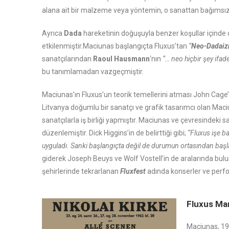
alana ait bir malzeme veya yöntemin, o sanattan bağımsız o
Ayrıca
Dada
hareketinin doğuşuyla benzer koşullar içinde 
etkilenmiştir.Maciunas başlangıçta Fluxus’tan
“
Neo-Dadai
sanatçılarından
Raoul Hausmann
‘nın
“… neo hiçbir şey ifa
bu tanımlamadan vazgeçmiştir.
Maciunas’ın Fluxus’un teorik temellerini atması John Cage’i
Litvanya doğumlu bir sanatçı ve grafik tasarımcı olan Mac
sanatçılarla iş birliği yapmıştır. Maciunas ve çevresindeki s
düzenlemiştir. Dick Higgins’in de belirttiği gibi;
“Fluxus işe ba
uyguladı. Sanki başlangıçta değil de durumun ortasından başla
giderek Joseph Beuys ve Wolf Vostell’in de aralarında bulu
şehirlerinde tekrarlanan
Fluxfest
adında konserler ve perf
Fluxus Man
Maciunas, 19