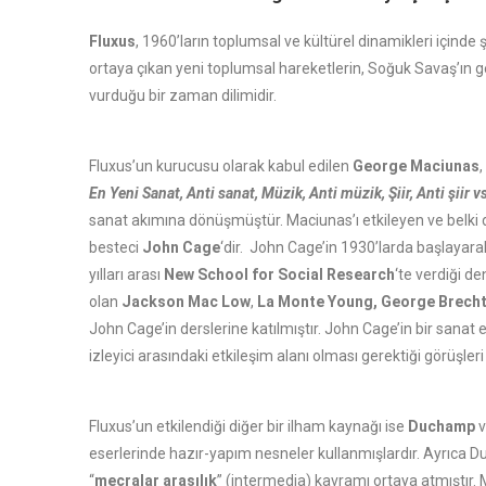
Fluxus
, 1960’ların toplumsal ve kültürel dinamikleri içinde 
ortaya çıkan yeni toplumsal hareketlerin, Soğuk Savaş’ın get
vurduğu bir zaman dilimidir.
Fluxus’un kurucusu olarak kabul edilen
George Maciunas
,
En Yeni Sanat, Anti sanat, Müzik, Anti müzik, Şiir, Anti şiir v
sanat akımına dönüşmüştür. Maciunas’ı etkileyen ve belki d
besteci
John Cage
‘dir. John Cage’in 1930’larda başlayar
yılları arası
New School for Social Research
‘te verdiği d
olan
Jackson Mac Low
,
La Monte Young,
George Brech
John Cage’in derslerine katılmıştır. John Cage’in bir sanat 
izleyici arasındaki etkileşim alanı olması gerektiği görüşler
Fluxus’un etkilendiği diğer bir ilham kaynağı ise
Duchamp
v
eserlerinde hazır-yapım nesneler kullanmışlardır. Ayrıca 
“
mecralar arasılık
” (intermedia) kavramı ortaya atmıştır. 