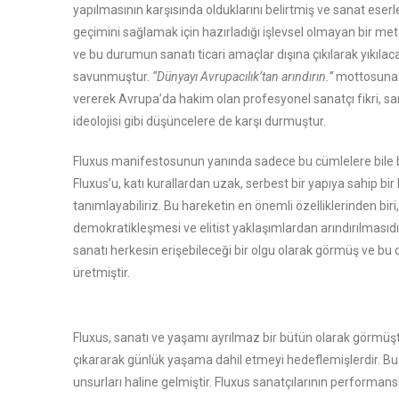
yapılmasının karşısında olduklarını belirtmiş ve sanat eserl
geçimini sağlamak için hazırladığı işlevsel olmayan bir m
ve bu durumun sanatı ticari amaçlar dışına çıkılarak yıkılac
savunmuştur.
“Dünyayı Avrupacılık’tan arındırın.”
mottosuna 
vererek Avrupa’da hakim olan profesyonel sanatçı fikri, sa
ideolojisi gibi düşüncelere de karşı durmuştur.
Fluxus manifestosunun yanında sadece bu cümlelere bile 
Fluxus’u, katı kurallardan uzak, serbest bir yapıya sahip bir
tanımlayabiliriz. Bu hareketin en önemli özelliklerinden biri
demokratikleşmesi ve elitist yaklaşımlardan arındırılmasıdır
sanatı herkesin erişebileceği bir olgu olarak görmüş ve bu 
üretmiştir.
Fluxus, sanatı ve yaşamı ayrılmaz bir bütün olarak görmüştü
çıkararak günlük yaşama dahil etmeyi hedeflemişlerdir. Bu 
unsurları haline gelmiştir. Fluxus sanatçılarının performansla