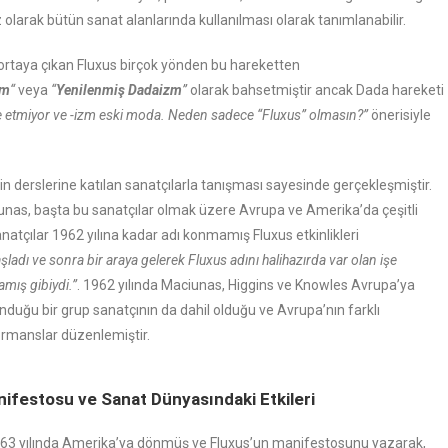
larak bütün sanat alanlarında kullanılması olarak tanımlanabilir.
ortaya çıkan Fluxus birçok yönden bu hareketten
zm
“
veya
“
Yenilenmiş Dadaizm
”
olarak bahsetmiştir ancak Dada hareketi
de etmiyor ve -izm eski moda. Neden sadece “Fluxus” olmasın?”
önerisiyle
n derslerine katılan sanatçılarla tanışması sayesinde gerçekleşmiştir.
iunas, başta bu sanatçılar olmak üzere Avrupa ve Amerika’da çeşitli
anatçılar 1962 yılına kadar adı konmamış Fluxus etkinlikleri
şladı ve sonra bir araya gelerek Fluxus adını halihazırda var olan işe
mış gibiydi.”
. 1962 yılında Maciunas, Higgins ve Knowles Avrupa’ya
nduğu bir grup sanatçının da dahil olduğu ve Avrupa’nın farklı
ormanslar düzenlemiştir.
ifestosu ve Sanat Dünyasındaki Etkileri
63 yılında Amerika’ya dönmüş ve Fluxus’un manifestosunu yazarak,