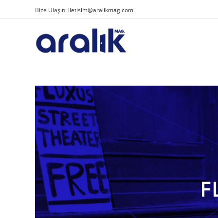
Bize Ulaşın:
iletisim@aralikmag.com