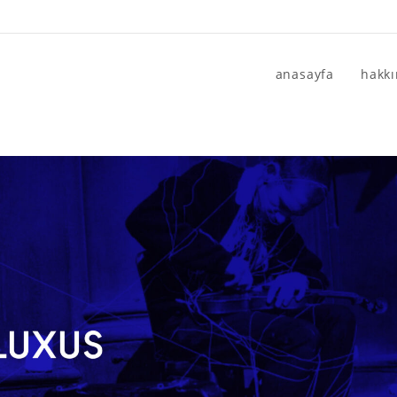
anasayfa
hakk