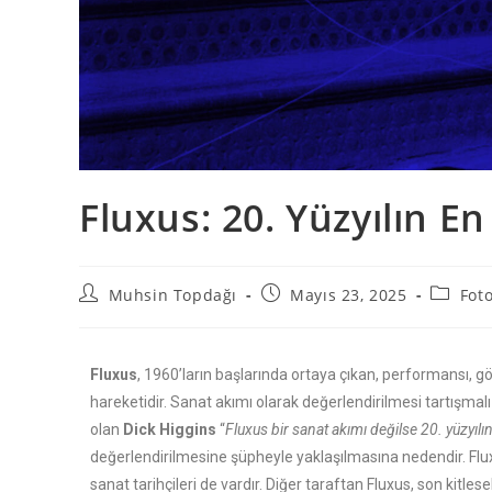
Fluxus: 20. Yüzyılın E
Muhsin Topdağı
Mayıs 23, 2025
Foto
Fluxus
, 1960’ların başlarında ortaya çıkan, performansı, görs
hareketidir. Sanat akımı olarak değerlendirilmesi tartışmalı
olan
Dick Higgins
“
Fluxus bir sanat akımı değilse 20. yüzyılı
değerlendirilmesine şüpheyle yaklaşılmasına nedendir. Flu
sanat tarihçileri de vardır. Diğer taraftan Fluxus, son kitle