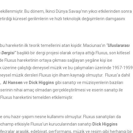
şekillenmiştir. Bu dönem, İkinci Dünya Savaşı’nın yıkıcı etkilerinden sonra
irdiği küresel gerilimlerin ve hızlı teknolojik değişimlerin damgasını
 bu hareketin ilk teorik temellerini atan kişidir. Maciunas’ın
“
Uluslararası
s Dergisi
”
başlıklı bir dergi projesi olarak ortaya attığı Fluxus, son kitlesel
e Fluxus hareketinin ortaya çıkması sağlayan yegâne kişi ise
ak üzerine çalıştığı deneysel müzik ve bu çalışmaları üzerinde 1957-1959
eneysel müzik dersleri Fluxus için ilham kaynağı olmuştur. Fluxus’a dahil
t
,
Al Hansen
ve
Dick Higgins
gibi sanatçı ve müzisyenlerin bazıları
eserinin nihai amaç olmadan gerçekleştirilmesi ve eserin sanatçı ile
i Fluxus hareketini temelden etkilemiştir.
e onu hazır-yapım nesne kullanımı olmuştur. Fluxus sanatçıları da
Duchamp etkisiyle Fluxus’un kurucularından sanatçı
Dick Higgins
Mecralar arasılık, edebiyat, performans, müzik ve resim gibi herhangi bir