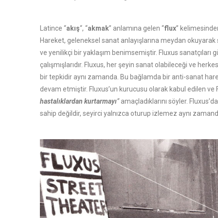
Latince “
akış
“, “
akmak
” anlamına gelen “
flux
” kelimesinden
Hareket, geleneksel sanat anlayışlarına meydan okuyarak 
ve yenilikçi bir yaklaşım benimsemiştir. Fluxus sanatçıları 
çalışmışlarıdır. Fluxus, her şeyin sanat olabileceği ve herke
bir tepkidir aynı zamanda. Bu bağlamda bir anti-sanat harek
devam etmiştir. Fluxus’un kurucusu olarak kabul edilen ve 
hastalıklardan kurtarmayı
”
amaçladıklarını söyler. Fluxus’d
sahip değildir, seyirci yalnızca oturup izlemez aynı zamanda