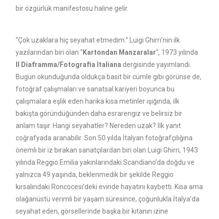
bir özgürlük manifestosu haline gelir.
“Çok uzaklara hiç seyahat etmedim.” Luigi Ghirri’nin ilk
yazılarından biri olan “
Kartondan Manzaralar
”, 1973 yılında
Il Diaframma/Fotografia Italiana
dergisinde yayımlandı.
Bugün okunduğunda oldukça basit bir cümle gibi görünse de,
fotoğraf çalışmaları ve sanatsal kariyeri boyunca bu
çalışmalara eşlik eden harika kısa metinler ışığında, ilk
bakışta göründüğünden daha esrarengiz ve belirsiz bir
anlam taşır. Hangi seyahatler? Nereden uzak? İlk yanıt
coğrafyada aranabilir. Son 50 yılda İtalyan fotoğrafçılığına
önemli bir iz bırakan sanatçılardan biri olan Luigi Ghirri, 1943
yılında Reggio Emilia yakınlarındaki Scandiano’da doğdu ve
yalnızca 49 yaşında, beklenmedik bir şekilde Reggio
kırsalındaki Roncocesi’deki evinde hayatını kaybetti. Kısa ama
olağanüstü verimli bir yaşam süresince, çoğunlukla İtalya’da
seyahat eden, görsellerinde başka bir kıtanın izine