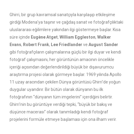
Ghirri, bir grup kavramsal sanatçıyla karşılaşıp etkileşime
girdiği Modena’ya taşınır ve çağdaş sanat ve fotoğrafçılıktaki
uluslararası eğilimlere yakından ilgi göstermeye başlar. Kısa
süre içinde
Eugène Atget
,
William Eggleston
,
Walker
Evans
,
Robert Frank
,
Lee Friedlander
ve
August Sander
gibi fotoğrafçıların çalışmalarına güçlü bir ilgi duyar ve kendi
fotoğraf çalışmasını, her görüntünün amacının öncelikle
içeriği açısından değerlendirildiği büyük bir dışavurumcu
araştırma projesi olarak görmeye başlar. 1969 yılında Apollo
11 uzay aracından çekilen Dünya görüntüsü Ghirri’de yoğun
duygular uyandırır. Bir bütün olarak dünyanın bu ilk
fotoğrafının “dünyanın tüm imgelerini” içerdiğini belirtir.
Ghirri’nin bu görüntüye verdiği tepki, “büyük bir bakış ve
düşünce macerası” olarak tanımladığı kendi fotoğraf
projelerini formüle etmeye başlaması için ona ilham verir.