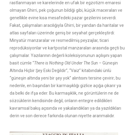
rastlanmayan ve karelerinde en ufak bir egzotizm emaresi
olmayan Ghirri, pek çoğunun bildiği gibi, küçük maceraları ve
genellikle evine kısa mesafedeki pazar gezilerini severdi.
Fakat, çalışmaları aracılığıyla Ghirri, bir yandan da haritalar ve
atlas sayfaları üzerinde geniş bir seyahat gerçekleştirdi:
Minyatür manzaralar ve resmedilmiş peyzajlar, ticari
reprodüksiyonlar ve kartpostal manzaraları arasında geçti bu
çalışmalar. Yazılarının değerli koleksiyonunun açılışını yapan
basit cümle “
There is Nothing Old Under The Sun –
Güneşin
Altında Hiçbir Şey Eski Değildir”, “Vaiz” kitabındaki ünlü
“güneşin altında yeni bir şey yok” alıntısını tersine çevirir; bu
nedenle, en başından bir karmaşıklığı gizlice açığa çıkarır ya
da belki de ifşa eder. Bu karmaşıklık, ne görüntülerin ne de
sözcüklerin kendisinde değil, onların entegre edildikleri
kavramsal bakış açısında ve yakalandıkları ya da yazıldıkları
derin ve son derece farkında olunan niyette aranmalıdır.