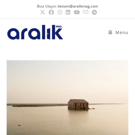
Bize Ulaşın:
iletisim@aralikmag.com
Menu