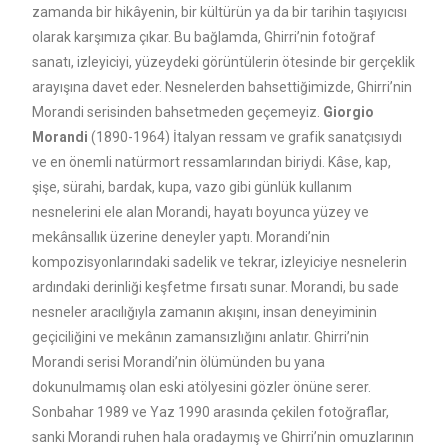
zamanda bir hikâyenin, bir kültürün ya da bir tarihin taşıyıcısı
olarak karşımıza çıkar. Bu bağlamda, Ghirri’nin fotoğraf
sanatı, izleyiciyi, yüzeydeki görüntülerin ötesinde bir gerçeklik
arayışına davet eder. Nesnelerden bahsettiğimizde, Ghirri’nin
Morandi serisinden bahsetmeden geçemeyiz.
Giorgio
Morandi
(1890-1964) İtalyan ressam ve grafik sanatçısıydı
ve en önemli natürmort ressamlarından biriydi. Kâse, kap,
şişe, sürahi, bardak, kupa, vazo gibi günlük kullanım
nesnelerini ele alan Morandi, hayatı boyunca yüzey ve
mekânsallık üzerine deneyler yaptı. Morandi’nin
kompozisyonlarındaki sadelik ve tekrar, izleyiciye nesnelerin
ardındaki derinliği keşfetme fırsatı sunar. Morandi, bu sade
nesneler aracılığıyla zamanın akışını, insan deneyiminin
geçiciliğini ve mekânın zamansızlığını anlatır. Ghirri’nin
Morandi serisi Morandi’nin ölümünden bu yana
dokunulmamış olan eski atölyesini gözler önüne serer.
Sonbahar 1989 ve Yaz 1990 arasında çekilen fotoğraflar,
sanki Morandi ruhen hala oradaymış ve Ghirri’nin omuzlarının