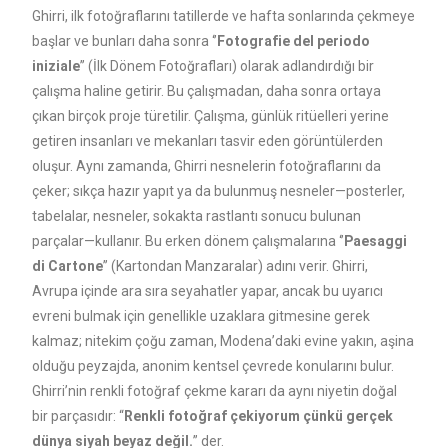
Ghirri, ilk fotoğraflarını tatillerde ve hafta sonlarında çekmeye
başlar ve bunları daha sonra ‘’
Fotografie del periodo
iniziale
’’ (İlk Dönem Fotoğrafları) olarak adlandırdığı bir
çalışma haline getirir. Bu çalışmadan, daha sonra ortaya
çıkan birçok proje türetilir. Çalışma, günlük ritüelleri yerine
getiren insanları ve mekanları tasvir eden görüntülerden
oluşur. Aynı zamanda, Ghirri nesnelerin fotoğraflarını da
çeker; sıkça hazır yapıt ya da bulunmuş nesneler—posterler,
tabelalar, nesneler, sokakta rastlantı sonucu bulunan
parçalar—kullanır. Bu erken dönem çalışmalarına ‘’
Paesaggi
di Cartone
’’ (Kartondan Manzaralar) adını verir. Ghirri,
Avrupa içinde ara sıra seyahatler yapar, ancak bu uyarıcı
evreni bulmak için genellikle uzaklara gitmesine gerek
kalmaz; nitekim çoğu zaman, Modena’daki evine yakın, aşina
olduğu peyzajda, anonim kentsel çevrede konularını bulur.
Ghirri’nin renkli fotoğraf çekme kararı da aynı niyetin doğal
bir parçasıdır: “
Renkli fotoğraf çekiyorum çünkü gerçek
dünya siyah beyaz değil.
” der.