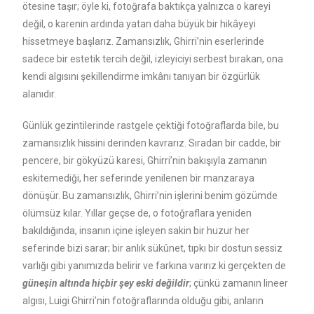
ötesine taşır; öyle ki, fotoğrafa baktıkça yalnızca o kareyi
değil, o karenin ardında yatan daha büyük bir hikâyeyi
hissetmeye başlarız. Zamansızlık, Ghirri’nin eserlerinde
sadece bir estetik tercih değil, izleyiciyi serbest bırakan, ona
kendi algısını şekillendirme imkânı tanıyan bir özgürlük
alanıdır.
Günlük gezintilerinde rastgele çektiği fotoğraflarda bile, bu
zamansızlık hissini derinden kavrarız. Sıradan bir cadde, bir
pencere, bir gökyüzü karesi, Ghirri’nin bakışıyla zamanın
eskitemediği, her seferinde yenilenen bir manzaraya
dönüşür. Bu zamansızlık, Ghirri’nin işlerini benim gözümde
ölümsüz kılar. Yıllar geçse de, o fotoğraflara yeniden
bakıldığında, insanın içine işleyen sakin bir huzur her
seferinde bizi sarar; bir anlık sükûnet, tıpkı bir dostun sessiz
varlığı gibi yanımızda belirir ve farkına varırız ki gerçekten de
güneşin altında hiçbir şey eski değildir
; çünkü zamanın lineer
algısı, Luigi Ghirri’nin fotoğraflarında olduğu gibi, anların