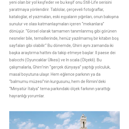
yeni olan bir yol keşfeder ve bu keşif onu Still-Life serisini
yaratmaya yönlendirir. Tablolar, çerçeveli fotoğraflar,
kataloglar, el yazmaları, eski eşyaların yığınları, onun bakışına
sunulur ve olası katmanlaşmaları içeren “mekanlara”
dönüşür. “Görsel olarak tamamen tanımlanmış gibi görünen
nesneler bile, temsillerinde, henüz yazılmamış bir kitabın boş
sayfaları gibi olabilir.” Bu dönemde, Ghirri aynı zamanda iki
başka araştırma hattını da takip etmeye başlar: Il paese dei
balocchi (Oyuncaklar Ülkesi) ve In scala (Ölçekli). Bu
çalışmalarla, Ghirri’nin “gerçek dünyaya” yaptığı yolculuk,
masal boyutuna ulaşır. Hem eğlence parkının ya da
“balmumu müzesi”nin kurgusunu, hem de Rimini’deki
“Minyatür İtalya” tema parkındaki ölçek farkının yarattığı
hayranlığı yorumlar.