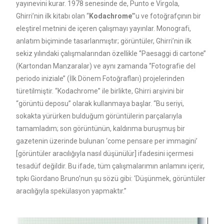
yayınevini kurar. 1978 senesinde de, Punto e Virgola,
Ghirri’nin ilk kitabı olan “
Kodachrome
”’u ve fotoğrafçının bir
eleştirel metnini de içeren çalışmayı yayınlar. Monografi,
anlatım biçiminde tasarlanmıştır; görüntüler, Ghirri’nin ilk
sekiz yılındaki çalışmalarından özellikle ‘’Paesaggi di cartone’’
(Kartondan Manzaralar) ve aynı zamanda ‘’Fotografie del
periodo iniziale’’ (İlk Dönem Fotoğrafları) projelerinden
türetilmiştir. “Kodachrome” ile birlikte, Ghirri arşivini bir
“görüntü deposu” olarak kullanmaya başlar. “Bu seriyi,
sokakta yürürken bulduğum görüntülerin parçalarıyla
tamamladım; son görüntünün, kaldırıma buruşmuş bir
gazetenin üzerinde bulunan ‘come pensare per immagini’
[görüntüler aracılığıyla nasıl düşünülür] ifadesini içermesi
tesadüf değildir. Bu ifade, tüm çalışmalarımın anlamını içerir,
tıpkı Giordano Bruno’nun şu sözü gibi: ‘Düşünmek, görüntüler
aracılığıyla spekülasyon yapmaktır.”