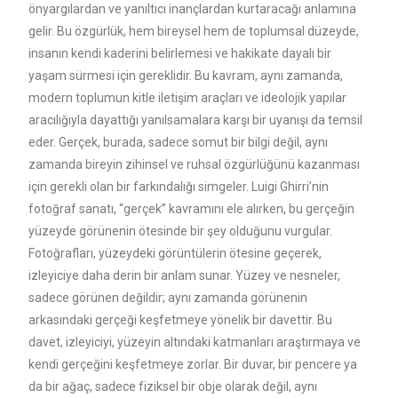
önyargılardan ve yanıltıcı inançlardan kurtaracağı anlamına
gelir. Bu özgürlük, hem bireysel hem de toplumsal düzeyde,
insanın kendi kaderini belirlemesi ve hakikate dayalı bir
yaşam sürmesi için gereklidir. Bu kavram, aynı zamanda,
modern toplumun kitle iletişim araçları ve ideolojik yapılar
aracılığıyla dayattığı yanılsamalara karşı bir uyanışı da temsil
eder. Gerçek, burada, sadece somut bir bilgi değil, aynı
zamanda bireyin zihinsel ve ruhsal özgürlüğünü kazanması
için gerekli olan bir farkındalığı simgeler. Luigi Ghirri’nin
fotoğraf sanatı, “gerçek” kavramını ele alırken, bu gerçeğin
yüzeyde görünenin ötesinde bir şey olduğunu vurgular.
Fotoğrafları, yüzeydeki görüntülerin ötesine geçerek,
izleyiciye daha derin bir anlam sunar. Yüzey ve nesneler,
sadece görünen değildir; aynı zamanda görünenin
arkasındaki gerçeği keşfetmeye yönelik bir davettir. Bu
davet, izleyiciyi, yüzeyin altındaki katmanları araştırmaya ve
kendi gerçeğini keşfetmeye zorlar. Bir duvar, bir pencere ya
da bir ağaç, sadece fiziksel bir obje olarak değil, aynı