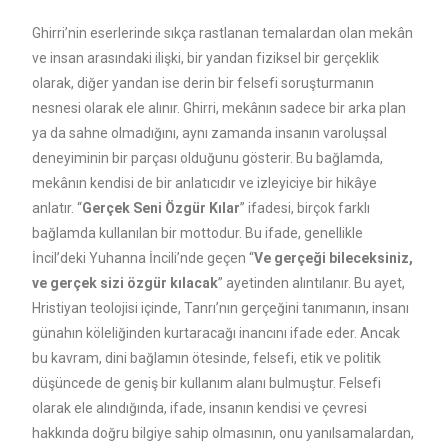
Ghirri’nin eserlerinde sıkça rastlanan temalardan olan mekân
ve insan arasındaki ilişki, bir yandan fiziksel bir gerçeklik
olarak, diğer yandan ise derin bir felsefi soruşturmanın
nesnesi olarak ele alınır. Ghirri, mekânın sadece bir arka plan
ya da sahne olmadığını, aynı zamanda insanın varoluşsal
deneyiminin bir parçası olduğunu gösterir. Bu bağlamda,
mekânın kendisi de bir anlatıcıdır ve izleyiciye bir hikâye
anlatır. “
Gerçek Seni Özgür Kılar
” ifadesi, birçok farklı
bağlamda kullanılan bir mottodur. Bu ifade, genellikle
İncil’deki Yuhanna İncili’nde geçen “
Ve gerçeği bileceksiniz,
ve gerçek sizi özgür kılacak
” ayetinden alıntılanır. Bu ayet,
Hristiyan teolojisi içinde, Tanrı’nın gerçeğini tanımanın, insanı
günahın köleliğinden kurtaracağı inancını ifade eder. Ancak
bu kavram, dini bağlamın ötesinde, felsefi, etik ve politik
düşüncede de geniş bir kullanım alanı bulmuştur. Felsefi
olarak ele alındığında, ifade, insanın kendisi ve çevresi
hakkında doğru bilgiye sahip olmasının, onu yanılsamalardan,