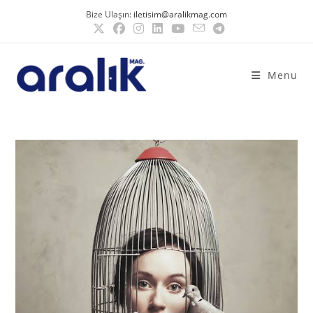
Bize Ulaşın:
iletisim@aralikmag.com
Menu