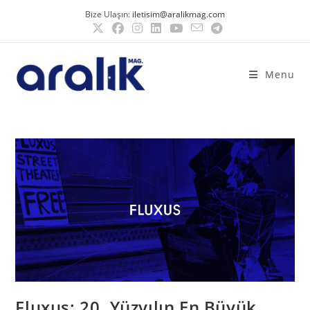
Bize Ulaşın:
iletisim@aralikmag.com
Menu
Fluxus: 20. Yüzyılın En Büyük