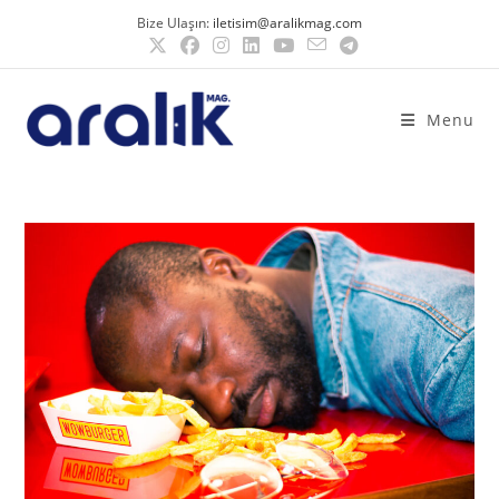
Bize Ulaşın:
iletisim@aralikmag.com
Menu