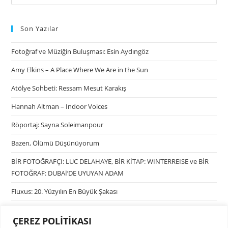
Son Yazılar
Fotoğraf ve Müziğin Buluşması: Esin Aydıngöz
Amy Elkins – A Place Where We Are in the Sun
Atölye Sohbeti: Ressam Mesut Karakış
Hannah Altman – Indoor Voices
Röportaj: Sayna Soleimanpour
Bazen, Ölümü Düşünüyorum
BİR FOTOĞRAFÇI: LUC DELAHAYE, BİR KİTAP: WINTERREISE ve BİR
FOTOĞRAF: DUBAİ’DE UYUYAN ADAM
Fluxus: 20. Yüzyılın En Büyük Şakası
ÇEREZ POLİTİKASI
Kategoriler