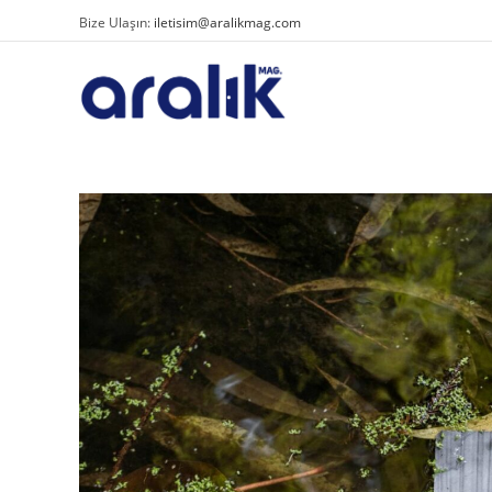
Bize Ulaşın:
iletisim@aralikmag.com