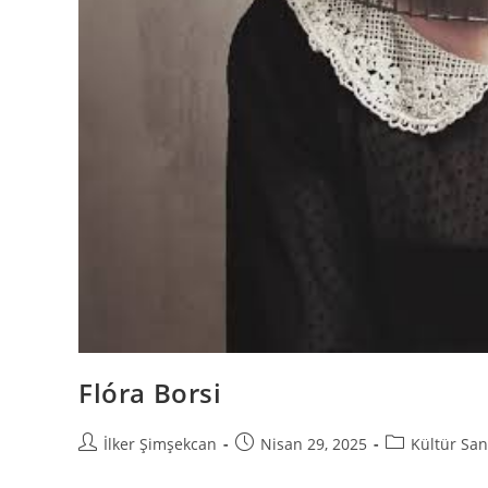
Flóra Borsi
İlker Şimşekcan
Nisan 29, 2025
Kültür San