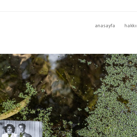
anasayfa
hakk