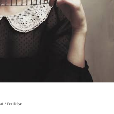
at
/
Portfolyo