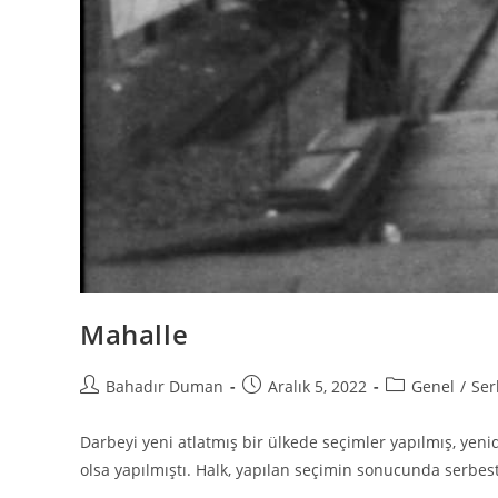
Mahalle
Bahadır Duman
Aralık 5, 2022
Genel
/
Ser
Darbeyi yeni atlatmış bir ülkede seçimler yapılmış, yen
olsa yapılmıştı. Halk, yapılan seçimin sonucunda serbe