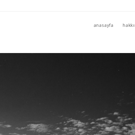
anasayfa
hakk