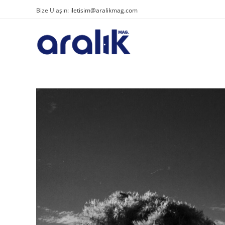
Bize Ulaşın:
iletisim@aralikmag.com