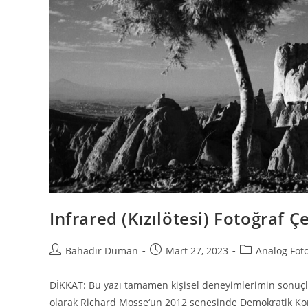
Infrared (Kızılötesi) Fotoğraf 
Bahadır Duman
Mart 27, 2023
Analog Fot
DİKKAT: Bu yazı tamamen kişisel deneyimlerimin sonuçları
olarak Richard Mosse‘un 2012 senesinde Demokratik Kong