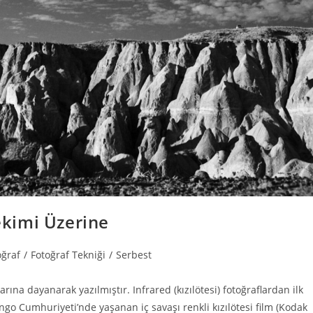
Çekimi Üzerine
oğraf
/
Fotoğraf Tekniği
/
Serbest
na dayanarak yazılmıştır. Infrared (kızılötesi) fotoğraflardan ilk
o Cumhuriyeti’nde yaşanan iç savaşı renkli kızılötesi film (Kodak