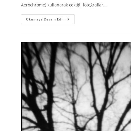
Aerochrome) kullanarak çektiği fotoğraflar…
Okumaya Devam Edin