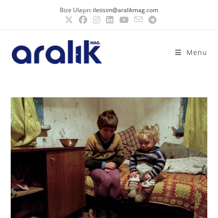
Bize Ulaşın:
iletisim@aralikmag.com
Menu