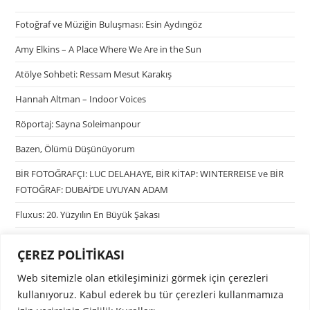
Fotoğraf ve Müziğin Buluşması: Esin Aydıngöz
Amy Elkins – A Place Where We Are in the Sun
Atölye Sohbeti: Ressam Mesut Karakış
Hannah Altman – Indoor Voices
Röportaj: Sayna Soleimanpour
Bazen, Ölümü Düşünüyorum
BİR FOTOĞRAFÇI: LUC DELAHAYE, BİR KİTAP: WINTERREISE ve BİR
FOTOĞRAF: DUBAİ’DE UYUYAN ADAM
Fluxus: 20. Yüzyılın En Büyük Şakası
ÇEREZ POLİTİKASI
Kategoriler
Web sitemizle olan etkileşiminizi görmek için çerezleri
Kategori seçin
kullanıyoruz. Kabul ederek bu tür çerezleri kullanmamıza