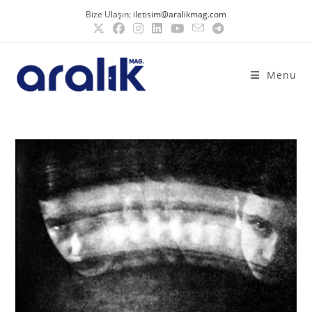
Bize Ulaşın:
iletisim@aralikmag.com
Menu