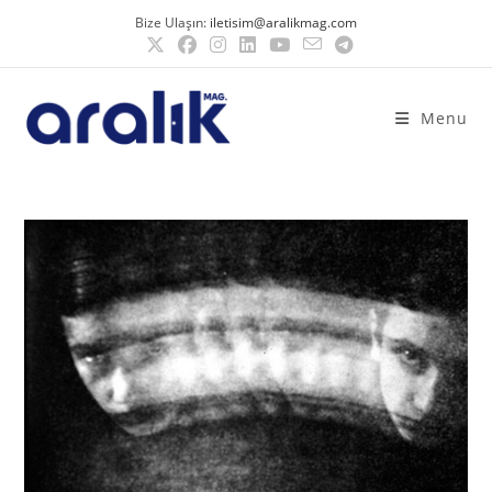
Bize Ulaşın:
iletisim@aralikmag.com
Menu