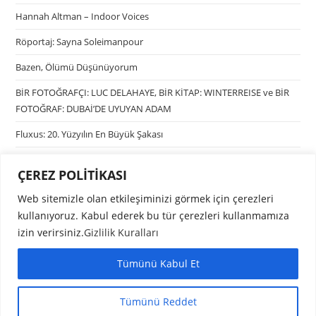
Hannah Altman – Indoor Voices
Röportaj: Sayna Soleimanpour
Bazen, Ölümü Düşünüyorum
BİR FOTOĞRAFÇI: LUC DELAHAYE, BİR KİTAP: WINTERREISE ve BİR
FOTOĞRAF: DUBAİ’DE UYUYAN ADAM
Fluxus: 20. Yüzyılın En Büyük Şakası
ÇEREZ POLİTİKASI
Kategoriler
Web sitemizle olan etkileşiminizi görmek için çerezleri
Kategori seçin
kullanıyoruz. Kabul ederek bu tür çerezleri kullanmamıza
izin verirsiniz.
Gizlilik Kuralları
Tümünü Kabul Et
Tümünü Reddet
Copyright © 2025 Aralık Mag. Bağımsız Fotoğraf Kolektifi - Designed and
Developed by
Pubblica Tasarım