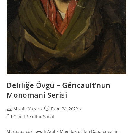
Deliliğe Övgü – Géricault’nun
Monomani Serisi
Misafir Yazar
Ekim 24, 2022
Genel
/
Kültür Sanat
Merhaba çok sevgili Aralık Mag. takipçileri,Daha önce hiç