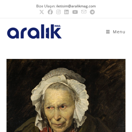
Bize Ulaşın:
iletisim@aralikmag.com
Menu