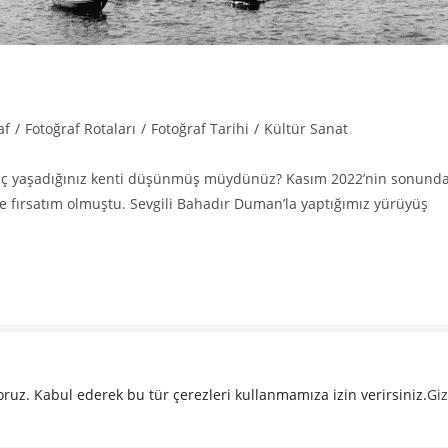
af
/
Fotoğraf Rotaları
/
Fotoğraf Tarihi
/
Kültür Sanat
e hiç yaşadığınız kenti düşünmüş müydünüz? Kasım 2022’nin sonund
e fırsatım olmuştu. Sevgili Bahadır Duman’la yaptığımız yürüyüş
oruz. Kabul ederek bu tür çerezleri kullanmamıza izin verirsiniz.
Giz
 2025 Aralık Mag. Bağımsız Fotoğraf Kolektifi - Designed and Developed by
Pubbl