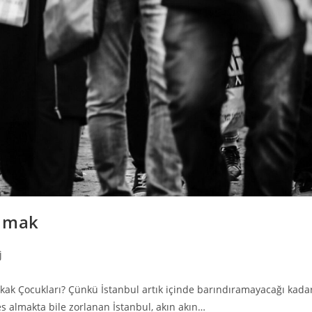
Olmak
j
kak Çocukları? Çünkü İstanbul artık içinde barındıramayacağı kada
es almakta bile zorlanan İstanbul, akın akın…