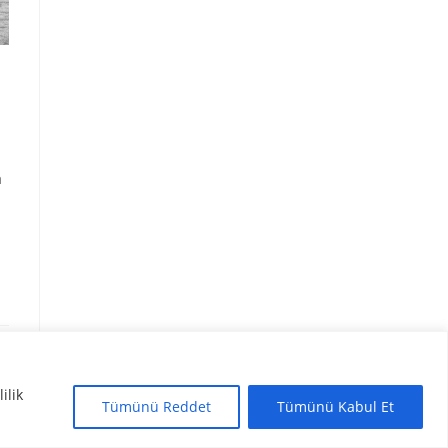
a
lilik
Tümünü Reddet
Tümünü Kabul Et
ica Tasarım