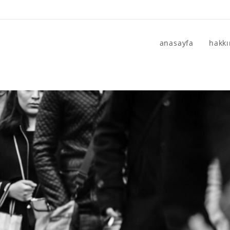
anasayfa
hakk