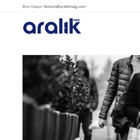
Bize Ulaşın:
iletisim@aralikmag.com