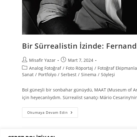
Bir Sürrealistin İzinde: Ferna
Misafir Yazar
Mart 7, 2024
Analog Fotoğraf
/
Foto Röportaj
/
Fotoğraf Ekipmanla
Sanat
/
Portfolyo
/
Serbest
/
Sinema
/
Söyleşi
Bol güneşli bir sonbahar günüydü, MAAT (Museum of Art,
için heyecanlıydım. Sürrealist sanatçı Mário Cesariny’n
Okumaya Devam Edin