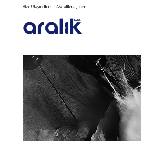
Bize Ulaşın:
iletisim@aralikmag.com