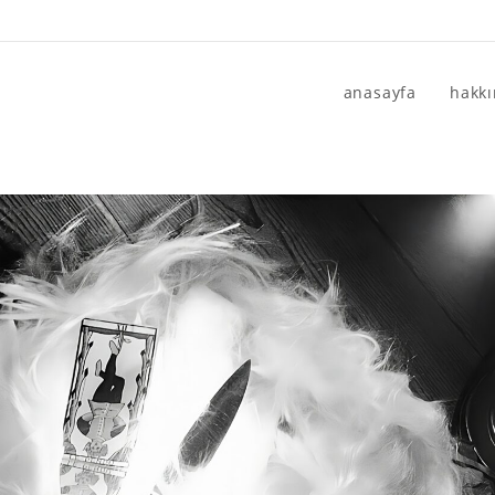
anasayfa
hakk