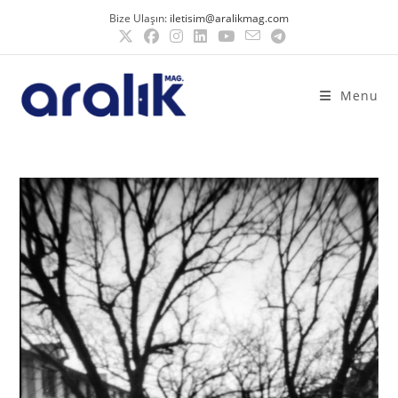
Bize Ulaşın:
iletisim@aralikmag.com
Menu