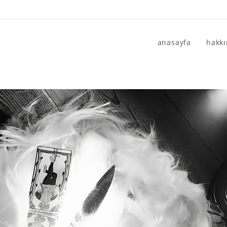
anasayfa
hakk