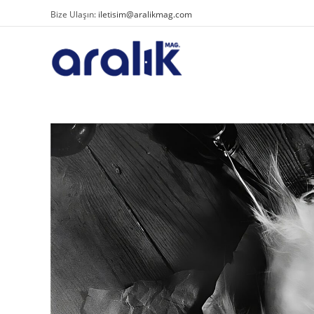
Bize Ulaşın:
iletisim@aralikmag.com