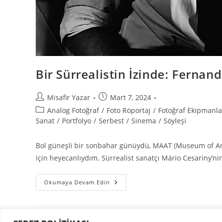
Bir Sürrealistin İzinde: Ferna
Misafir Yazar
Mart 7, 2024
Analog Fotoğraf
/
Foto Röportaj
/
Fotoğraf Ekipmanla
Sanat
/
Portfolyo
/
Serbest
/
Sinema
/
Söyleşi
Bol güneşli bir sonbahar günüydü, MAAT (Museum of Art,
için heyecanlıydım. Sürrealist sanatçı Mário Cesariny’n
Okumaya Devam Edin