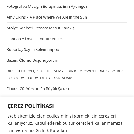
Fotoğraf ve Müziğin Buluşması: Esin Aydıngöz
Amy Elkins – A Place Where We Are in the Sun
Atölye Sohbeti: Ressam Mesut Karakış
Hannah Altman – Indoor Voices
Röportaj: Sayna Soleimanpour
Bazen, Ölümü Düşünüyorum
BİR FOTOĞRAFÇI: LUC DELAHAYE, BİR KİTAP: WINTERREISE ve BİR
FOTOĞRAF: DUBAİ’DE UYUYAN ADAM
Fluxus: 20. Yüzyılın En Büyük Şakası
ÇEREZ POLİTİKASI
Kategoriler
Web sitemizle olan etkileşiminizi görmek için çerezleri
Kategori seçin
kullanıyoruz. Kabul ederek bu tür çerezleri kullanmamıza
izin verirsiniz.
Gizlilik Kuralları