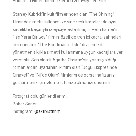
Budapest Hotel” filmini izlemenizi tavsiye ederim.
Stanley Kubrick’in kült filmlerinden olan “The Shining”
filminde simetri kullanımı ve yine renk kartelası da aynı
sadelikte başarıyla izleyiciye aktarılmıştır. Pelin Esmer’in
“İşe Yarar Bir Şey” filmini özellikle tren içi kadraj sahneleri
için öneririm. “The Handmaid’s Tale” dizisinde de
yönetmen sıklıkla simetri kullanımına uygun kadrajlara yer
vermiştir. Son olarak Agatha Christie’nin yazmış olduğu
romanlardan uyarlanan iki film olan “Doğu Ekspresinde
Cinayet” ve “Nil’de Ölüm” filmlerini de görsel hafızanızı
geliştirmeniz için izleme listenize almanızı öneririm.
Fotoğraf dolu günler dilerim…
Bahar Saner
Instagram:
@aktivisthnm