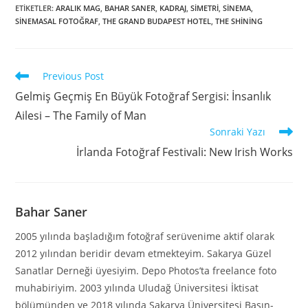
ETIKETLER
:
ARALIK MAG
,
BAHAR SANER
,
KADRAJ
,
SİMETRİ
,
SİNEMA
,
SİNEMASAL FOTOĞRAF
,
THE GRAND BUDAPEST HOTEL
,
THE SHİNİNG
Previous Post
Gelmiş Geçmiş En Büyük Fotoğraf Sergisi: İnsanlık
Ailesi – The Family of Man
Sonraki Yazı
İrlanda Fotoğraf Festivali: New Irish Works
Bahar Saner
2005 yılında başladığım fotoğraf serüvenime aktif olarak
2012 yılından beridir devam etmekteyim. Sakarya Güzel
Sanatlar Derneği üyesiyim. Depo Photos’ta freelance foto
muhabiriyim. 2003 yılında Uludağ Üniversitesi İktisat
bölümünden ve 2018 yılında Sakarya Üniversitesi Basın-