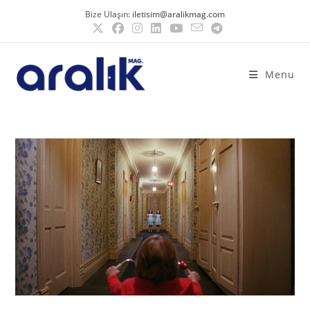
Bize Ulaşın:
iletisim@aralikmag.com
Menu