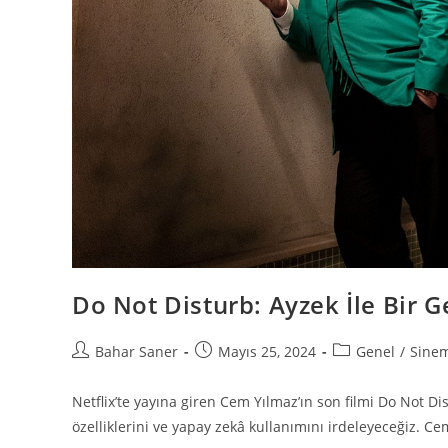
Do Not Disturb: Ayzek İle Bir G
Bahar Saner
Mayıs 25, 2024
Genel
/
Sine
Netflix’te yayına giren Cem Yılmaz’ın son filmi Do Not Dis
özelliklerini ve yapay zekâ kullanımını irdeleyeceğiz. Ce