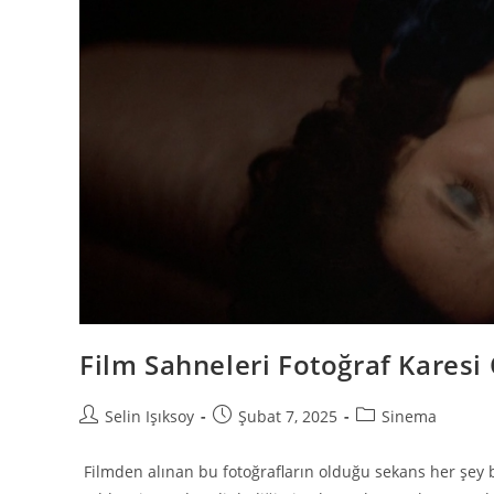
Film Sahneleri Fotoğraf Karesi 
Selin Işıksoy
Şubat 7, 2025
Sinema
Filmden alınan bu fotoğrafların olduğu sekans her şey 