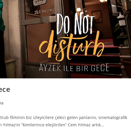
ece
ma
trub filminin biz izleyicilere çekici gelen yanlarını, sinematografik
m Yılmaz’ın “kimilerince eleştirilen” Cem Yılmaz artık…