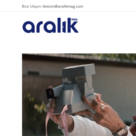
Bize Ulaşın:
iletisim@aralikmag.com