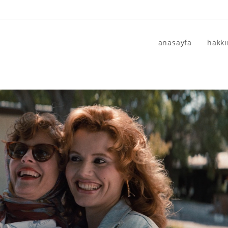
anasayfa
hakk