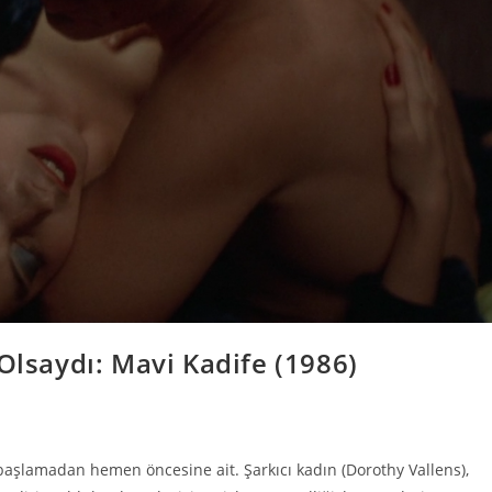
Olsaydı: Mavi Kadife (1986)
başlamadan hemen öncesine ait. Şarkıcı kadın (Dorothy Vallens),