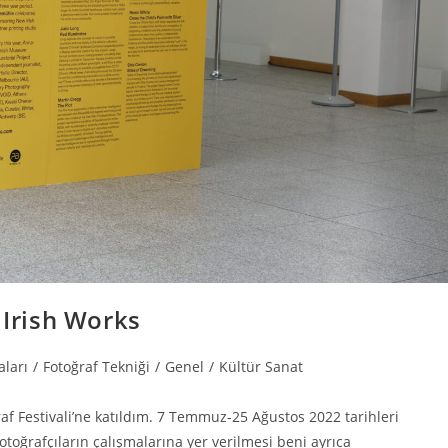
 Irish Works
aları
/
Fotoğraf Tekniği
/
Genel
/
Kültür Sanat
af Festivali’ne katıldım. 7 Temmuz-25 Ağustos 2022 tarihleri
fotoğrafçıların çalışmalarına yer verilmesi beni ayrıca