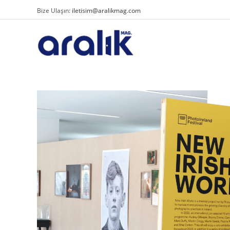
Bize Ulaşın:
iletisim@aralikmag.com