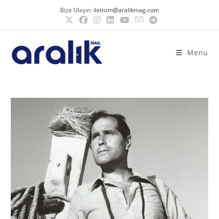
Bize Ulaşın:
iletisim@aralikmag.com
Menu