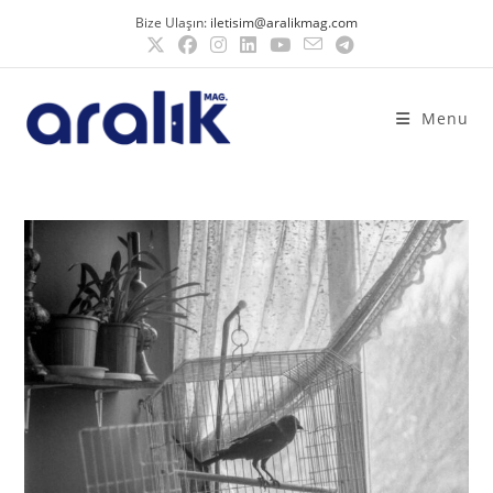
Bize Ulaşın:
iletisim@aralikmag.com
Menu