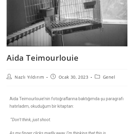
Aida Teimourlouie
Nazlı Yıldırım
Ocak 30, 2023
Genel
Aida Teimourlouie’nin fotoğraflarına baktığımda şu paragrafı
hatırladım, okuduğum bir kitaptan:
“
Don’t think, just shoot.
As my finger clicks madly away, I’m thinking that this is