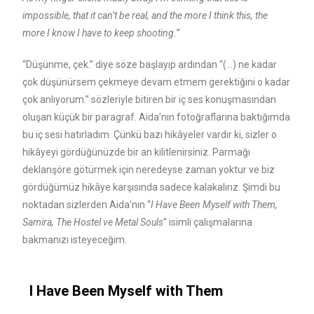
impossible, that it can’t be real, and the more I think this, the
more I know I have to keep shooting.
”
“Düşünme, çek.” diye söze başlayıp ardından “(…) ne kadar
çok düşünürsem çekmeye devam etmem gerektiğini o kadar
çok anlıyorum.” sözleriyle bitiren bir iç ses konuşmasından
oluşan küçük bir paragraf. Aida’nın fotoğraflarına baktığımda
bu iç sesi hatırladım. Çünkü bazı hikâyeler vardır ki, sizler o
hikâyeyi gördüğünüzde bir an kilitlenirsiniz. Parmağı
deklanşöre götürmek için neredeyse zaman yoktur ve biz
gördüğümüz hikâye karşısında sadece kalakalırız. Şimdi bu
noktadan sizlerden Aida’nın “
I Have Been Myself with Them,
Samira, The Hostel ve Metal Souls
” isimli çalışmalarına
bakmanızı isteyeceğim.
I Have Been Myself with Them