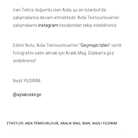
İran Tebriz doğumlu olan Aida, şu an İstanbul’da
çalışmalarına devam etmektedir. Aida Teimourlouie’nin
çalışmalarını
instagram
hesabından takip edebilirsiniz.
Editör Notu: Aida Teimourlouie’nin “
Geçmişin İzleri
” isimli
fotoğrafını satın almak için Aralık Mag. Dükkan’a göz
atabilirsiniz!
Nazlı YILDIRIM
@aylakcekirge
ETIKETLER
:
AİDA TEİMOURLOUİE
,
ARALIK MAG
,
İRAN
,
NAZLI YILDIRIM