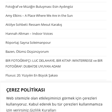
Fotoğraf ve Müziğin Buluşması: Esin Aydıngöz
Amy Elkins – A Place Where We Are in the Sun
Atölye Sohbeti: Ressam Mesut Karakış
Hannah Altman – Indoor Voices
Röportaj: Sayna Soleimanpour
Bazen, Ölümü Düşünüyorum
BİR FOTOĞRAFÇI: LUC DELAHAYE, BİR KİTAP: WINTERREISE ve BİR
FOTOĞRAF: DUBAİ’DE UYUYAN ADAM
Fluxus: 20. Yüzyılın En Büyük Şakası
ÇEREZ POLİTİKASI
Kategoriler
Web sitemizle olan etkileşiminizi görmek için çerezleri
Kategori seçin
kullanıyoruz. Kabul ederek bu tür çerezleri kullanmamıza
izin verirsiniz.
Gizlilik Kuralları